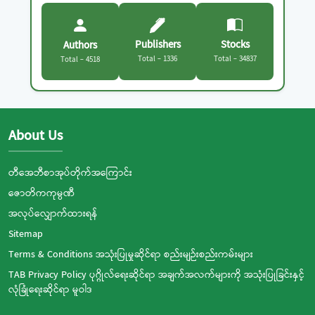
Publishers
Stocks
Authors
Total - 1336
Total - 34837
Total - 4518
About Us
တီအေဘီစာအုပ်တိုက်အကြောင်း
ဇောတိကကုမ္ပဏီ
အလုပ်လျှောက်ထားရန်
Sitemap
Terms & Conditions အသုံးပြုမှုဆိုင်ရာ စည်းမျဉ်းစည်းကမ်းများ
TAB Privacy Policy ပုဂ္ဂိုလ်ရေးဆိုင်ရာ အချက်အလက်များကို အသုံးပြုခြင်းနှင့်
လုံခြုံရေးဆိုင်ရာ မူဝါဒ