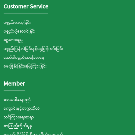
Customer Service
ပစ္စည်းမှာယူခြင်း
ပစ္စည်းပို့ဆောင်ခြင်း
ငွေပေးချေမှု
ပစ္စည်းပြန်လဲခြင်းနှင့်ငွေပြန်အမ်းခြင်း
အော်ဒါပစ္စည်းအခြေအနေ
မေးမြန်းခြင်း၊ဖြေကြားခြင်း
Member
စာပေဝါသနာရှင်
ကျောင်းနှင့်တက္ကသိုလ်
သင်ကြားရေးဆရာ
စာကြည့်တိုက်မှူး
စာအုပ်ဆိုင်ဖြန့်ချီရေး ကိုယ်စားလှယ်