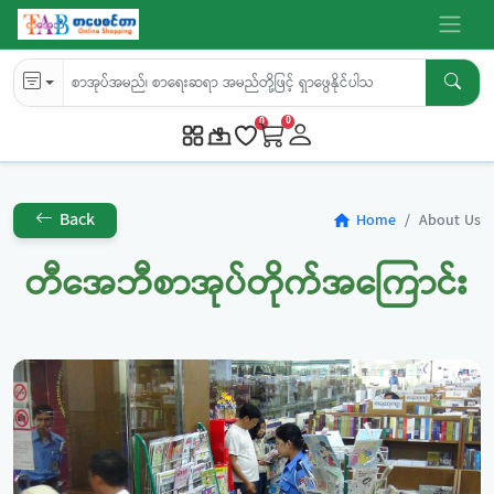
0
0
Back
Home
About Us
home
တီအေဘီစာအုပ်တိုက်အကြောင်း