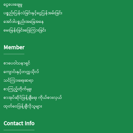
ငွေပေးချေမှု
ပစ္စည်းပြန်လဲခြင်းနှင့်ငွေပြန်အမ်းခြင်း
အော်ဒါပစ္စည်းအခြေအနေ
မေးမြန်းခြင်း၊ဖြေကြားခြင်း
Member
စာပေဝါသနာရှင်
ကျောင်းနှင့်တက္ကသိုလ်
သင်ကြားရေးဆရာ
စာကြည့်တိုက်မှူး
စာအုပ်ဆိုင်ဖြန့်ချီရေး ကိုယ်စားလှယ်
ထုတ်ဝေဖြန့်ချီလိုသူများ
Contact Info