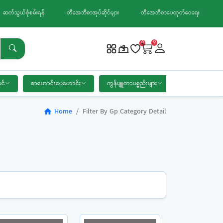
ဆက်သွယ်စုံစမ်းရန်
တီအေဘီစာအုပ်ဆိုင်များ
တီအေဘီစာပေထုတ်ဝေရေး
0
0
င်
စာဟောင်းပေဟောင်း
ကွန်ပျူတာပစ္စည်းများ
စာရေးကိရိယာ
Home
Filter By Gp Category Detail
home