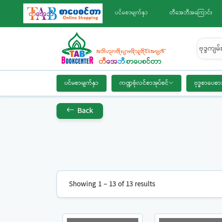
ပင်မစာမျက်နှာ
တီအေဘီအကြောင်း
ဗုဒ္ဒကျမ
ပင်မစာမျက်နှာ
ကဏ္ဍစုံလင်စာအုပ်စင်
ဗုဒ္ဓစာပေစာ
Back
Showing 1 – 13 of 13 results