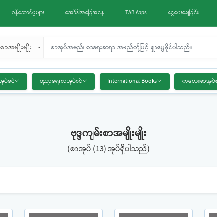
ဝန်ဆောင်မှုများ
အော်ဒါအခြေအနေ
TAB Apps
ငွေပေးချေခြင်း
်းစာအမျိုးမျိုး
အုပ်စင်
ပညာရေးစာအုပ်စင်
International Books
ကလေးစာအုပ်စ
ဗုဒ္ဒကျမ်းစာအမျိုးမျိုး
(စာအုပ် (13) အုပ်ရှိပါသည်)