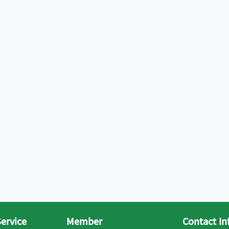
ervice
Member
Contact In