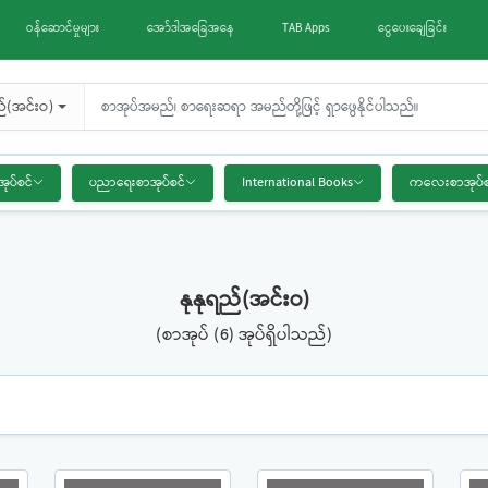
ဝန်ဆောင်မှုများ
အော်ဒါအခြေအနေ
TAB Apps
ငွေပေးချေခြင်း
ည်(အင်းဝ)
အုပ်စင်
ပညာရေးစာအုပ်စင်
International Books
ကလေးစာအုပ်စ
နုနုရည်(အင်းဝ)
(စာအုပ် (6) အုပ်ရှိပါသည်)