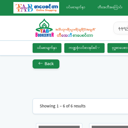
ပင်မစာမျက်နှာ
တီအေဘီအကြောင်း
နုနုရ
ပင်မစာမျက်နှာ
ကဏ္ဍစုံလင်စာအုပ်စင်
ဗုဒ္ဓစာပေစာ
Back
Showing 1 – 6 of 6 results