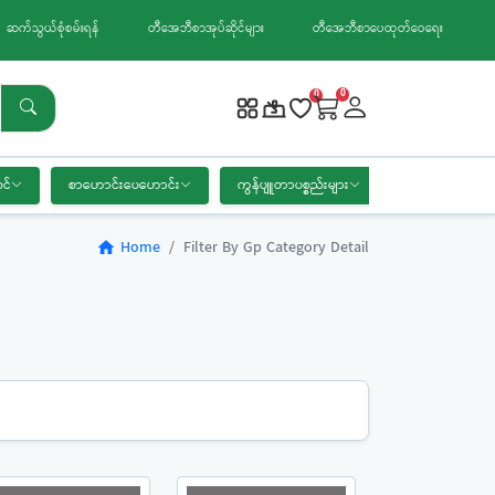
ဆက်သွယ်စုံစမ်းရန်
တီအေဘီစာအုပ်ဆိုင်များ
တီအေဘီစာပေထုတ်ဝေရေး
0
0
င်
စာဟောင်းပေဟောင်း
ကွန်ပျူတာပစ္စည်းများ
စာရေးကိရိယာ
Home
Filter By Gp Category Detail
home