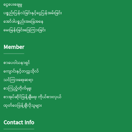
ငွေပေးချေမှု
ပစ္စည်းပြန်လဲခြင်းနှင့်ငွေပြန်အမ်းခြင်း
အော်ဒါပစ္စည်းအခြေအနေ
မေးမြန်းခြင်း၊ဖြေကြားခြင်း
Member
စာပေဝါသနာရှင်
ကျောင်းနှင့်တက္ကသိုလ်
သင်ကြားရေးဆရာ
စာကြည့်တိုက်မှူး
စာအုပ်ဆိုင်ဖြန့်ချီရေး ကိုယ်စားလှယ်
ထုတ်ဝေဖြန့်ချီလိုသူများ
Contact Info