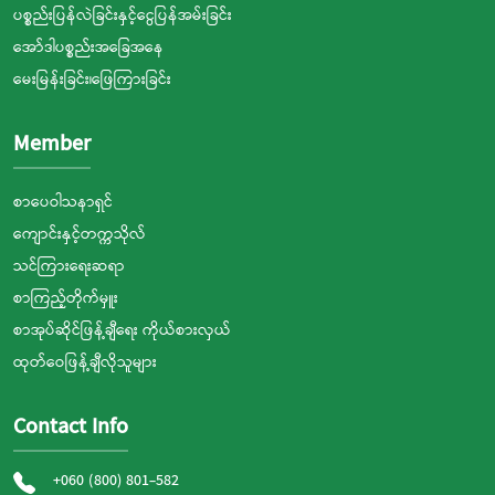
ပစ္စည်းပြန်လဲခြင်းနှင့်ငွေပြန်အမ်းခြင်း
အော်ဒါပစ္စည်းအခြေအနေ
မေးမြန်းခြင်း၊ဖြေကြားခြင်း
Member
စာပေဝါသနာရှင်
ကျောင်းနှင့်တက္ကသိုလ်
သင်ကြားရေးဆရာ
စာကြည့်တိုက်မှူး
စာအုပ်ဆိုင်ဖြန့်ချီရေး ကိုယ်စားလှယ်
ထုတ်ဝေဖြန့်ချီလိုသူများ
Contact Info
+060 (800) 801-582