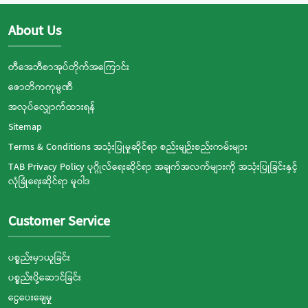
About Us
တီအေဘီစာအုပ်တိုက်အကြောင်း
ဇောတိကကုမ္ပဏီ
အလုပ်လျှောက်ထားရန်
Sitemap
Terms & Conditions အသုံးပြုမှုဆိုင်ရာ စည်းမျဉ်းစည်းကမ်းများ
TAB Privacy Policy ပုဂ္ဂိုလ်ရေးဆိုင်ရာ အချက်အလက်များကို အသုံးပြုခြင်းနှင့်
လုံခြုံရေးဆိုင်ရာ မူဝါဒ
Customer Service
ပစ္စည်းမှာယူခြင်း
ပစ္စည်းပို့ဆောင်ခြင်း
ငွေပေးချေမှု