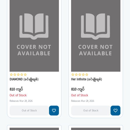
star_border
star_border
star_border
star_border
star_border
star_border
star_border
star_border
star_border
star_border
DIAMOND (ခင်မျိုးချစ်)
Her Infinite (ခင်မျိုးချစ်)
810 ကျပ်
810 ကျပ်
Out of Stock
Out of Stock
Releases Mar 28, 2026
Releases Mar 28, 2026
favorite_border
favorite_border
Out of Stock
Out of Stock