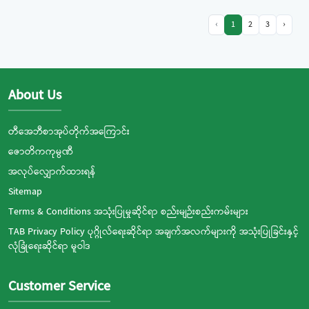
‹
1
2
3
›
About Us
တီအေဘီစာအုပ်တိုက်အကြောင်း
ဇောတိကကုမ္ပဏီ
အလုပ်လျှောက်ထားရန်
Sitemap
Terms & Conditions အသုံးပြုမှုဆိုင်ရာ စည်းမျဉ်းစည်းကမ်းများ
TAB Privacy Policy ပုဂ္ဂိုလ်ရေးဆိုင်ရာ အချက်အလက်များကို အသုံးပြုခြင်းနှင့်
လုံခြုံရေးဆိုင်ရာ မူဝါဒ
Customer Service