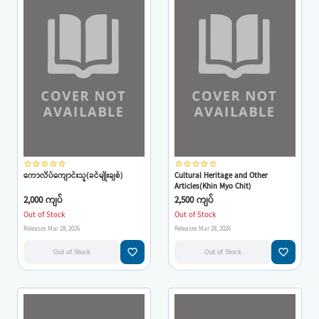
star_border
star_border
star_border
star_border
star_border
star_border
star_border
star_border
star_border
star_border
ကောလိပ်ကျောင်းသူ(ခင်မျိုးချစ်)
Cultural Heritage and Other
Articles(Khin Myo Chit)
2,000 ကျပ်
2,500 ကျပ်
Out of Stock
Out of Stock
Releases Mar 28, 2026
Releases Mar 28, 2026
favorite_border
favorite_border
Out of Stock
Out of Stock