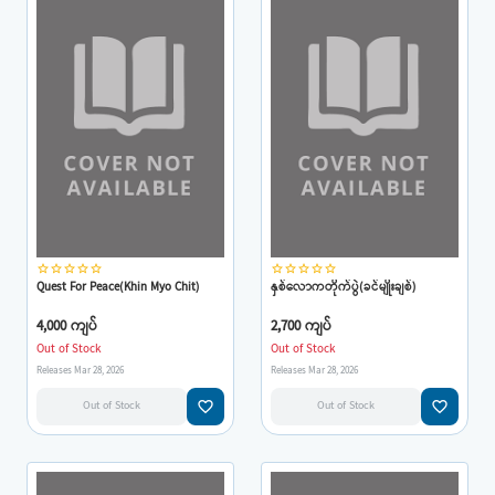
star_border
star_border
star_border
star_border
star_border
star_border
star_border
star_border
star_border
star_border
Quest For Peace(Khin Myo Chit)
နှစ်လောကတိုက်ပွဲ(ခင်မျိုးချစ်)
4,000 ကျပ်
2,700 ကျပ်
Out of Stock
Out of Stock
Releases Mar 28, 2026
Releases Mar 28, 2026
favorite_border
favorite_border
Out of Stock
Out of Stock