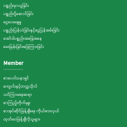
ပစ္စည်းမှာယူခြင်း
ပစ္စည်းပို့ဆောင်ခြင်း
ငွေပေးချေမှု
ပစ္စည်းပြန်လဲခြင်းနှင့်ငွေပြန်အမ်းခြင်း
အော်ဒါပစ္စည်းအခြေအနေ
မေးမြန်းခြင်း၊ဖြေကြားခြင်း
Member
စာပေဝါသနာရှင်
ကျောင်းနှင့်တက္ကသိုလ်
သင်ကြားရေးဆရာ
စာကြည့်တိုက်မှူး
စာအုပ်ဆိုင်ဖြန့်ချီရေး ကိုယ်စားလှယ်
ထုတ်ဝေဖြန့်ချီလိုသူများ