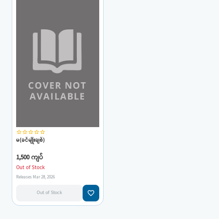
star_border
star_border
star_border
star_border
star_border
မ(ခင်မျိုးချစ်)
1,500 ကျပ်
Out of Stock
Releases Mar 28, 2026
favorite_border
Out of Stock