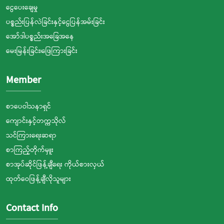
ငွေပေးချေမှု
ပစ္စည်းပြန်လဲခြင်းနှင့်ငွေပြန်အမ်းခြင်း
အော်ဒါပစ္စည်းအခြေအနေ
မေးမြန်းခြင်း၊ဖြေကြားခြင်း
Member
စာပေဝါသနာရှင်
ကျောင်းနှင့်တက္ကသိုလ်
သင်ကြားရေးဆရာ
စာကြည့်တိုက်မှူး
စာအုပ်ဆိုင်ဖြန့်ချီရေး ကိုယ်စားလှယ်
ထုတ်ဝေဖြန့်ချီလိုသူများ
Contact Info