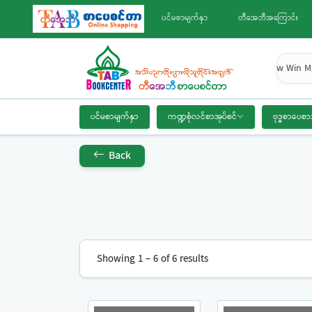
ပင်မစာမျက်နှာ
တီအေဘီအကြောင်း
Kyaw Win Mg
ပင်မစာမျက်နှာ
ကဏ္ဍစုံလင်စာအုပ်စင်
ဗုဒ္ဓစာပေစာ
Back
Showing 1 – 6 of 6 results