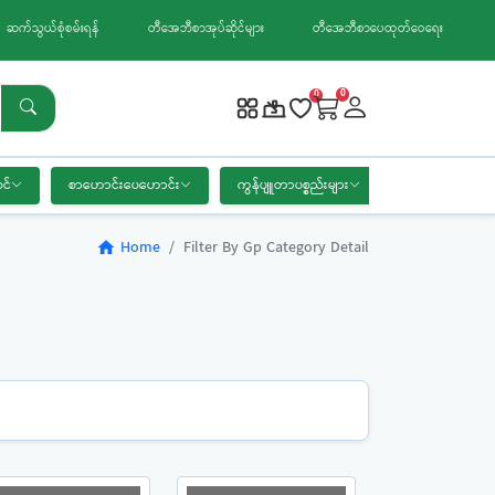
ဆက်သွယ်စုံစမ်းရန်
တီအေဘီစာအုပ်ဆိုင်များ
တီအေဘီစာပေထုတ်ဝေရေး
0
0
င်
စာဟောင်းပေဟောင်း
ကွန်ပျူတာပစ္စည်းများ
စာရေးကိရိယာ
Home
Filter By Gp Category Detail
home