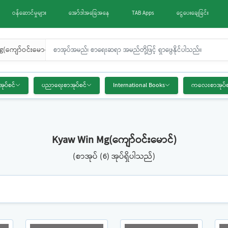
ဝန်ဆောင်မှုများ
အော်ဒါအခြေအနေ
TAB Apps
ငွေပေးချေခြင်း
(ကျော်ဝင်းမောင်)
အုပ်စင်
ပညာရေးစာအုပ်စင်
International Books
ကလေးစာအုပ်စ
Kyaw Win Mg(ကျော်ဝင်းမောင်)
(စာအုပ် (6) အုပ်ရှိပါသည်)