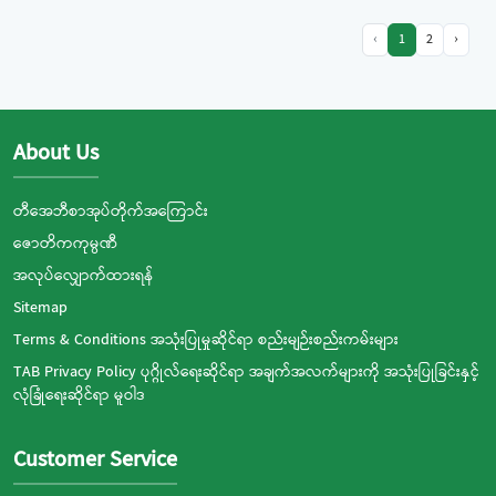
‹
1
2
›
About Us
တီအေဘီစာအုပ်တိုက်အကြောင်း
ဇောတိကကုမ္ပဏီ
အလုပ်လျှောက်ထားရန်
Sitemap
Terms & Conditions အသုံးပြုမှုဆိုင်ရာ စည်းမျဉ်းစည်းကမ်းများ
TAB Privacy Policy ပုဂ္ဂိုလ်ရေးဆိုင်ရာ အချက်အလက်များကို အသုံးပြုခြင်းနှင့်
လုံခြုံရေးဆိုင်ရာ မူဝါဒ
Customer Service