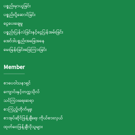
ပစ္စည်းမှာယူခြင်း
ပစ္စည်းပို့ဆောင်ခြင်း
ငွေပေးချေမှု
ပစ္စည်းပြန်လဲခြင်းနှင့်ငွေပြန်အမ်းခြင်း
အော်ဒါပစ္စည်းအခြေအနေ
မေးမြန်းခြင်း၊ဖြေကြားခြင်း
Member
စာပေဝါသနာရှင်
ကျောင်းနှင့်တက္ကသိုလ်
သင်ကြားရေးဆရာ
စာကြည့်တိုက်မှူး
စာအုပ်ဆိုင်ဖြန့်ချီရေး ကိုယ်စားလှယ်
ထုတ်ဝေဖြန့်ချီလိုသူများ