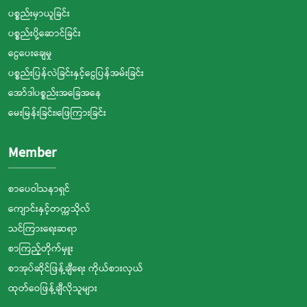
ပစ္စည်းမှာယူခြင်း
ပစ္စည်းပို့ဆောင်ခြင်း
ငွေပေးချေမှု
ပစ္စည်းပြန်လဲခြင်းနှင့်ငွေပြန်အမ်းခြင်း
အော်ဒါပစ္စည်းအခြေအနေ
မေးမြန်းခြင်း၊ဖြေကြားခြင်း
Member
စာပေဝါသနာရှင်
ကျောင်းနှင့်တက္ကသိုလ်
သင်ကြားရေးဆရာ
စာကြည့်တိုက်မှူး
စာအုပ်ဆိုင်ဖြန့်ချီရေး ကိုယ်စားလှယ်
ထုတ်ဝေဖြန့်ချီလိုသူများ