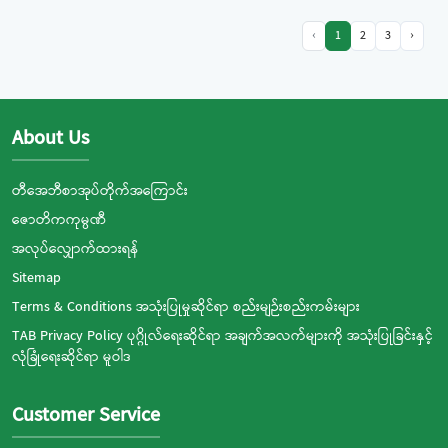
‹
1
2
3
›
About Us
တီအေဘီစာအုပ်တိုက်အကြောင်း
ဇောတိကကုမ္ပဏီ
အလုပ်လျှောက်ထားရန်
Sitemap
Terms & Conditions အသုံးပြုမှုဆိုင်ရာ စည်းမျဉ်းစည်းကမ်းများ
TAB Privacy Policy ပုဂ္ဂိုလ်ရေးဆိုင်ရာ အချက်အလက်များကို အသုံးပြုခြင်းနှင့်
လုံခြုံရေးဆိုင်ရာ မူဝါဒ
Customer Service