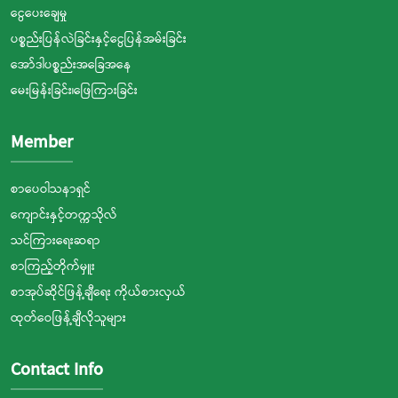
ငွေပေးချေမှု
ပစ္စည်းပြန်လဲခြင်းနှင့်ငွေပြန်အမ်းခြင်း
အော်ဒါပစ္စည်းအခြေအနေ
မေးမြန်းခြင်း၊ဖြေကြားခြင်း
Member
စာပေဝါသနာရှင်
ကျောင်းနှင့်တက္ကသိုလ်
သင်ကြားရေးဆရာ
စာကြည့်တိုက်မှူး
စာအုပ်ဆိုင်ဖြန့်ချီရေး ကိုယ်စားလှယ်
ထုတ်ဝေဖြန့်ချီလိုသူများ
Contact Info