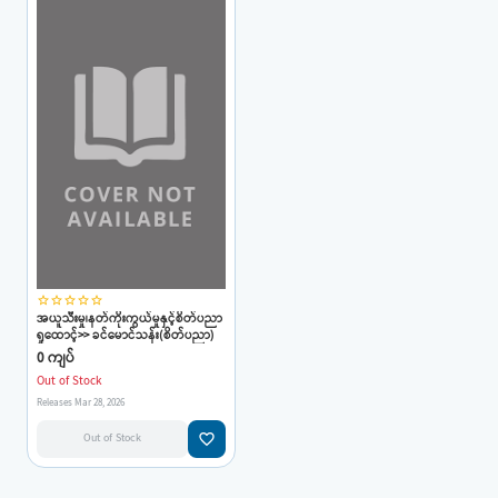
star_border
star_border
star_border
star_border
star_border
အယူသီးမှု၊နတ်ကိုးကွယ်မှုနှင့်စိတ်ပညာ
ရှုထောင့်>> ခင်မောင်သန်း(စိတ်ပညာ)
0 ကျပ်
Out of Stock
Releases Mar 28, 2026
favorite_border
Out of Stock