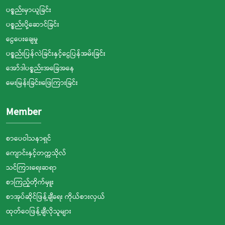
ပစ္စည်းမှာယူခြင်း
ပစ္စည်းပို့ဆောင်ခြင်း
ငွေပေးချေမှု
ပစ္စည်းပြန်လဲခြင်းနှင့်ငွေပြန်အမ်းခြင်း
အော်ဒါပစ္စည်းအခြေအနေ
မေးမြန်းခြင်း၊ဖြေကြားခြင်း
Member
စာပေဝါသနာရှင်
ကျောင်းနှင့်တက္ကသိုလ်
သင်ကြားရေးဆရာ
စာကြည့်တိုက်မှူး
စာအုပ်ဆိုင်ဖြန့်ချီရေး ကိုယ်စားလှယ်
ထုတ်ဝေဖြန့်ချီလိုသူများ