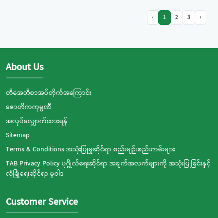
‹
1
2
3
›
About Us
တီအေဘီစာအုပ်တိုက်အကြောင်း
ဇောတိကကုမ္ပဏီ
အလုပ်လျှောက်ထားရန်
Sitemap
Terms & Conditions အသုံးပြုမှုဆိုင်ရာ စည်းမျဉ်းစည်းကမ်းများ
TAB Privacy Policy ပုဂ္ဂိုလ်ရေးဆိုင်ရာ အချက်အလက်များကို အသုံးပြုခြင်းနှင့်
လုံခြုံရေးဆိုင်ရာ မူဝါဒ
Customer Service