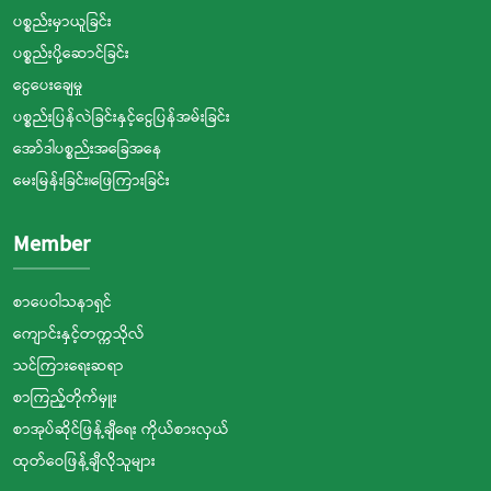
ပစ္စည်းမှာယူခြင်း
ပစ္စည်းပို့ဆောင်ခြင်း
ငွေပေးချေမှု
ပစ္စည်းပြန်လဲခြင်းနှင့်ငွေပြန်အမ်းခြင်း
အော်ဒါပစ္စည်းအခြေအနေ
မေးမြန်းခြင်း၊ဖြေကြားခြင်း
Member
စာပေဝါသနာရှင်
ကျောင်းနှင့်တက္ကသိုလ်
သင်ကြားရေးဆရာ
စာကြည့်တိုက်မှူး
စာအုပ်ဆိုင်ဖြန့်ချီရေး ကိုယ်စားလှယ်
ထုတ်ဝေဖြန့်ချီလိုသူများ