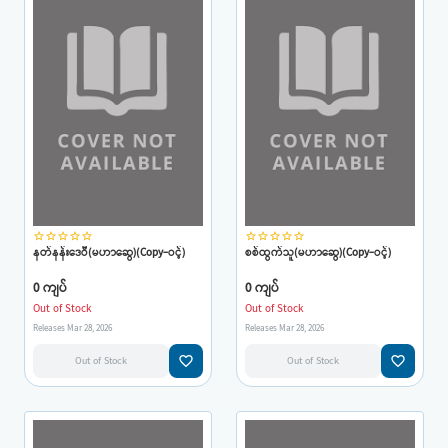
star_border
star_border
star_border
star_border
star_border
star_border
star_border
star_border
star_border
star_border
နတ်နန်းဒေဝီ(မဟာဆွေ)(Copy-ဝင့်)
စစ်ထွက်သူ(မဟာဆွေ)(Copy-ဝင့်)
0 ကျပ်
0 ကျပ်
Out of Stock
Out of Stock
Releases Mar 28, 2026
Releases Mar 28, 2026
favorite_border
favorite_border
Out of Stock
Out of Stock