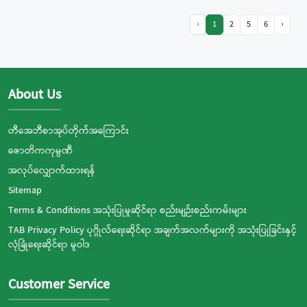
‹
1
2
5
6
›
About Us
တီအေဘီစာအုပ်တိုက်အကြောင်း
ဇောတိကကုမ္ပဏီ
အလုပ်လျှောက်ထားရန်
Sitemap
Terms & Conditions အသုံးပြုမှုဆိုင်ရာ စည်းမျဉ်းစည်းကမ်းများ
TAB Privacy Policy ပုဂ္ဂိုလ်ရေးဆိုင်ရာ အချက်အလက်များကို အသုံးပြုခြင်းနှင့်
လုံခြုံရေးဆိုင်ရာ မူဝါဒ
Customer Service