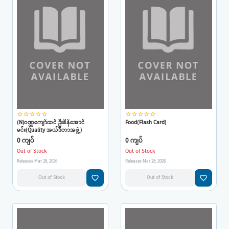
star_border
star_border
star_border
star_border
star_border
star_border
star_border
star_border
star_border
star_border
(N)ဝဏ္ဏကျော်ထင် ဦးစိန်အောင်
Food(Flash Card)
မင်း(Quality အယ်ဒီတာအဖွဲ့)
0 ကျပ်
0 ကျပ်
Out of Stock
Out of Stock
Releases Mar 28, 2026
Releases Mar 28, 2026
favorite_border
favorite_border
Out of Stock
Out of Stock