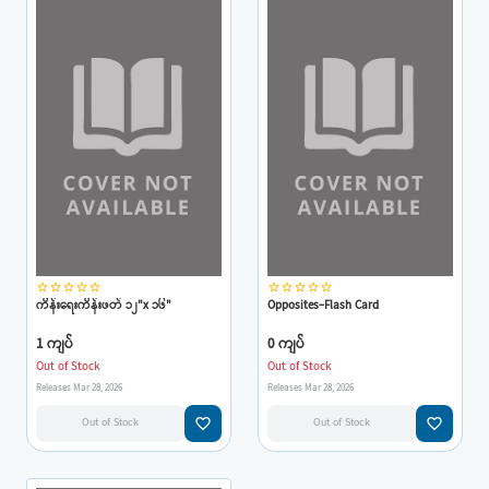
star_border
star_border
star_border
star_border
star_border
star_border
star_border
star_border
star_border
star_border
ကိန်းရေးကိန်းဖတ် ၁၂"x ၁၆"
Opposites-Flash Card
1 ကျပ်
0 ကျပ်
Out of Stock
Out of Stock
Releases Mar 28, 2026
Releases Mar 28, 2026
favorite_border
favorite_border
Out of Stock
Out of Stock