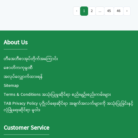
‹
1
2
...
45
46
›
About Us
တီအေဘီစာအုပ်တိုက်အကြောင်း
ဇောတိကကုမ္ပဏီ
အလုပ်လျှောက်ထားရန်
Sitemap
Terms & Conditions အသုံးပြုမှုဆိုင်ရာ စည်းမျဉ်းစည်းကမ်းများ
TAB Privacy Policy ပုဂ္ဂိုလ်ရေးဆိုင်ရာ အချက်အလက်များကို အသုံးပြုခြင်းနှင့်
လုံခြုံရေးဆိုင်ရာ မူဝါဒ
Customer Service