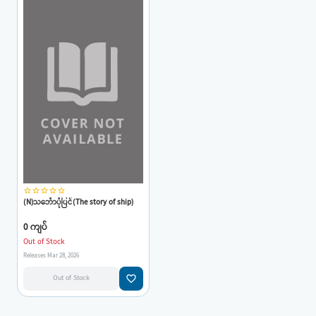
star_border
star_border
star_border
star_border
star_border
(N)သင်္ဘောပုံပြင်(The story of ship)
0 ကျပ်
Out of Stock
Releases Mar 28, 2026
favorite_border
Out of Stock