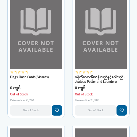
star_border
star_border
star_border
star_border
star_border
star_border
star_border
star_border
star_border
star_border
Flags Flash Cards(54cards)
ဝန်တိုသောအိုးထိန်းသည်နှင့်ခဝါသည်-
Jealous Potter and Launderer
0 ကျပ်
0 ကျပ်
Out of Stock
Out of Stock
Releases Mar 28, 2026
Releases Mar 28, 2026
favorite_border
favorite_border
Out of Stock
Out of Stock