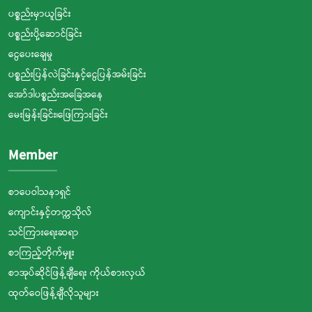
ပစ္စည်းမှာယူခြင်း
ပစ္စည်းပို့ဆောင်ခြင်း
ငွေပေးချေမှု
ပစ္စည်းပြန်လဲခြင်းနှင့်ငွေပြန်အမ်းခြင်း
အော်ဒါပစ္စည်းအခြေအနေ
မေးမြန်းခြင်း၊ဖြေကြားခြင်း
Member
စာပေဝါသနာရှင်
ကျောင်းနှင့်တက္ကသိုလ်
သင်ကြားရေးဆရာ
စာကြည့်တိုက်မှူး
စာအုပ်ဆိုင်ဖြန့်ချီရေး ကိုယ်စားလှယ်
ထုတ်ဝေဖြန့်ချီလိုသူများ