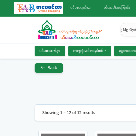
ပင်မစာမျက်နှာ
တီအေဘီအကြောင်း
Mg Mg Gyi(
ပင်မစာမျက်နှာ
ကဏ္ဍစုံလင်စာအုပ်စင်
ဗုဒ္ဓစာပေစာ
Back
Showing 1 – 12 of 12 results