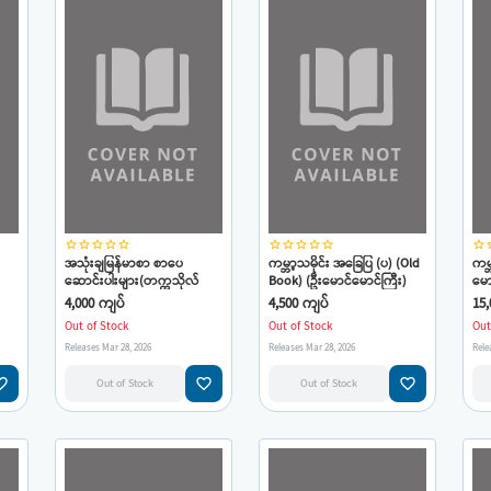
star_border
star_border
star_border
star_border
star_border
star_border
star_border
star_border
star_border
star_border
star_border
star
အသုံးချမြန်မာစာ စာပေ
ကမ္ဘာ့သမိုင်း အခြေပြ (ပ) (Old
ကမ္
ဆောင်းပါးများ(တက္ကသိုလ်
Book) (ဦးမောင်မောင်ကြီး)
မော
မောင်မောင်ကြီး) (old book)
4,000 ကျပ်
4,500 ကျပ်
15,
Out of Stock
Out of Stock
Out
Releases Mar 28, 2026
Releases Mar 28, 2026
Rele
e_border
favorite_border
favorite_border
Out of Stock
Out of Stock