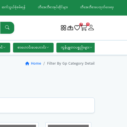
ဆက်သွယ်စုံစမ်းရန်
တီအေဘီစာအုပ်ဆိုင်များ
တီအေဘီစာပေထုတ်ဝေရေး
0
0
င်
စာဟောင်းပေဟောင်း
ကွန်ပျူတာပစ္စည်းများ
စာရေးကိရိယာ
Home
Filter By Gp Category Detail
home