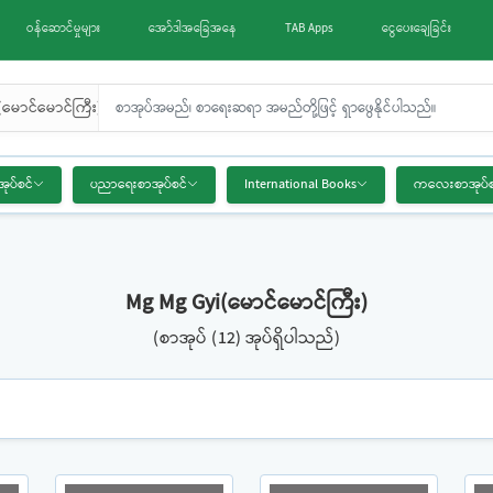
ဝန်ဆောင်မှုများ
အော်ဒါအခြေအနေ
TAB Apps
ငွေပေးချေခြင်း
မောင်မောင်ကြီး)
အုပ်စင်
ပညာရေးစာအုပ်စင်
International Books
ကလေးစာအုပ်စ
Mg Mg Gyi(မောင်မောင်ကြီး)
(စာအုပ် (12) အုပ်ရှိပါသည်)