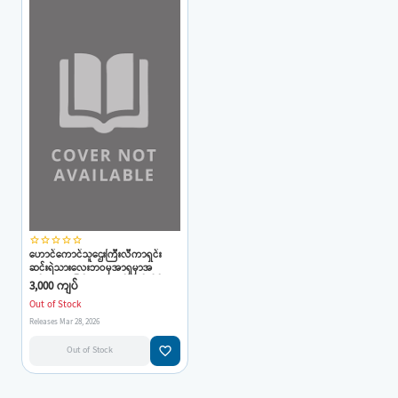
star_border
star_border
star_border
star_border
star_border
ဟောင်ကောင်သူဌေးကြီးလီကာရှင်း
ဆင်းရဲသားလေးဘဝမှအာရှမှာအ
ချမ်းသာဆုံးဖြစ်လာသူ(ဗန်းမော်သိန်းဖေ)
3,000 ကျပ်
Out of Stock
Releases Mar 28, 2026
favorite_border
Out of Stock