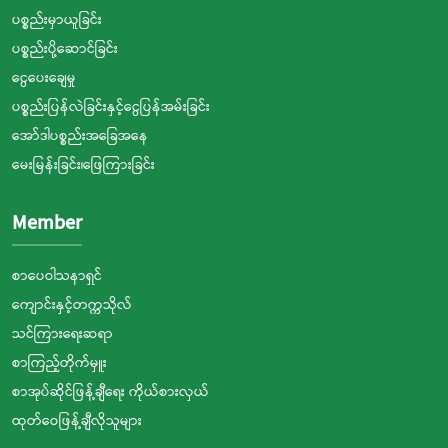
ပစ္စည်းမှာယူခြင်း
ပစ္စည်းပို့ဆောင်ခြင်း
ငွေပေးချေမှု
ပစ္စည်းပြန်လဲခြင်းနှင့်ငွေပြန်အမ်းခြင်း
အော်ဒါပစ္စည်းအခြေအနေ
မေးမြန်းခြင်း၊ဖြေကြားခြင်း
Member
စာပေဝါသနာရှင်
ကျောင်းနှင့်တက္ကသိုလ်
သင်ကြားရေးဆရာ
စာကြည့်တိုက်မှူး
စာအုပ်ဆိုင်ဖြန့်ချီရေး ကိုယ်စားလှယ်
ထုတ်ဝေဖြန့်ချီလိုသူများ