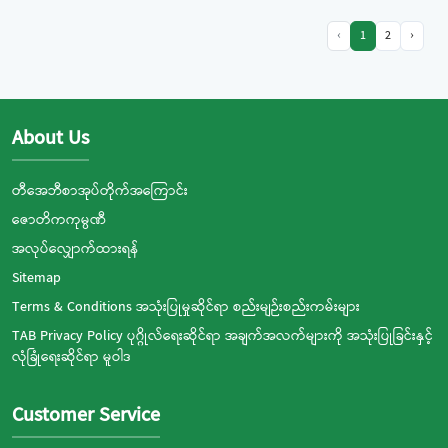
‹
1
2
›
About Us
တီအေဘီစာအုပ်တိုက်အကြောင်း
ဇောတိကကုမ္ပဏီ
အလုပ်လျှောက်ထားရန်
Sitemap
Terms & Conditions အသုံးပြုမှုဆိုင်ရာ စည်းမျဉ်းစည်းကမ်းများ
TAB Privacy Policy ပုဂ္ဂိုလ်ရေးဆိုင်ရာ အချက်အလက်များကို အသုံးပြုခြင်းနှင့်
လုံခြုံရေးဆိုင်ရာ မူဝါဒ
Customer Service