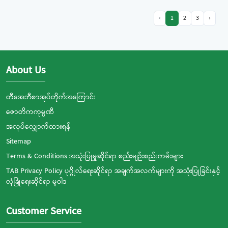
‹
1
2
3
›
About Us
တီအေဘီစာအုပ်တိုက်အကြောင်း
ဇောတိကကုမ္ပဏီ
အလုပ်လျှောက်ထားရန်
Sitemap
Terms & Conditions အသုံးပြုမှုဆိုင်ရာ စည်းမျဉ်းစည်းကမ်းများ
TAB Privacy Policy ပုဂ္ဂိုလ်ရေးဆိုင်ရာ အချက်အလက်များကို အသုံးပြုခြင်းနှင့်
လုံခြုံရေးဆိုင်ရာ မူဝါဒ
Customer Service