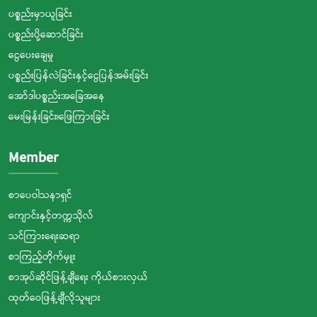
ပစ္စည်းမှာယူခြင်း
ပစ္စည်းပို့ဆောင်ခြင်း
ငွေပေးချေမှု
ပစ္စည်းပြန်လဲခြင်းနှင့်ငွေပြန်အမ်းခြင်း
အော်ဒါပစ္စည်းအခြေအနေ
မေးမြန်းခြင်း၊ဖြေကြားခြင်း
Member
စာပေဝါသနာရှင်
ကျောင်းနှင့်တက္ကသိုလ်
သင်ကြားရေးဆရာ
စာကြည့်တိုက်မှူး
စာအုပ်ဆိုင်ဖြန့်ချီရေး ကိုယ်စားလှယ်
ထုတ်ဝေဖြန့်ချီလိုသူများ