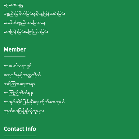
ငွေပေးချေမှု
ပစ္စည်းပြန်လဲခြင်းနှင့်ငွေပြန်အမ်းခြင်း
အော်ဒါပစ္စည်းအခြေအနေ
မေးမြန်းခြင်း၊ဖြေကြားခြင်း
Member
စာပေဝါသနာရှင်
ကျောင်းနှင့်တက္ကသိုလ်
သင်ကြားရေးဆရာ
စာကြည့်တိုက်မှူး
စာအုပ်ဆိုင်ဖြန့်ချီရေး ကိုယ်စားလှယ်
ထုတ်ဝေဖြန့်ချီလိုသူများ
Contact Info