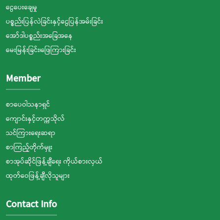
ငွေပေးချေမှု
ပစ္စည်းပြန်လဲခြင်းနှင့်ငွေပြန်အမ်းခြင်း
အော်ဒါပစ္စည်းအခြေအနေ
မေးမြန်းခြင်း၊ဖြေကြားခြင်း
Member
စာပေဝါသနာရှင်
ကျောင်းနှင့်တက္ကသိုလ်
သင်ကြားရေးဆရာ
စာကြည့်တိုက်မှူး
စာအုပ်ဆိုင်ဖြန့်ချီရေး ကိုယ်စားလှယ်
ထုတ်ဝေဖြန့်ချီလိုသူများ
Contact Info