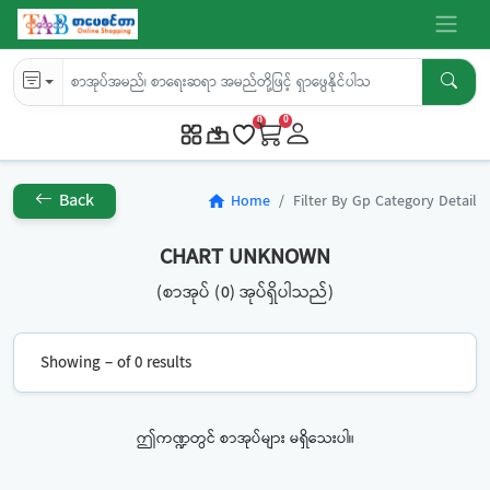
0
0
Back
Home
Filter By Gp Category Detail
home
CHART UNKNOWN
(စာအုပ် (0) အုပ်ရှိပါသည်)
Showing – of 0 results
ဤကဏ္ဍတွင် စာအုပ်များ မရှိသေးပါ။