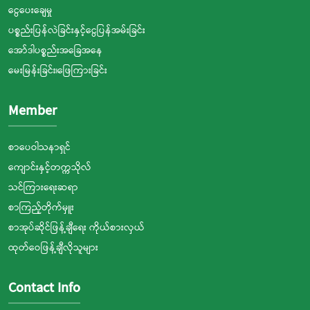
ငွေပေးချေမှု
ပစ္စည်းပြန်လဲခြင်းနှင့်ငွေပြန်အမ်းခြင်း
အော်ဒါပစ္စည်းအခြေအနေ
မေးမြန်းခြင်း၊ဖြေကြားခြင်း
Member
စာပေဝါသနာရှင်
ကျောင်းနှင့်တက္ကသိုလ်
သင်ကြားရေးဆရာ
စာကြည့်တိုက်မှူး
စာအုပ်ဆိုင်ဖြန့်ချီရေး ကိုယ်စားလှယ်
ထုတ်ဝေဖြန့်ချီလိုသူများ
Contact Info