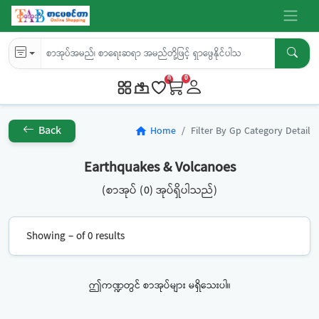
0
0
Back
Home
Filter By Gp Category Detail
home
Earthquakes & Volcanoes
(စာအုပ် (0) အုပ်ရှိပါသည်)
Showing – of 0 results
ဤကဏ္ဍတွင် စာအုပ်များ မရှိသေးပါ။