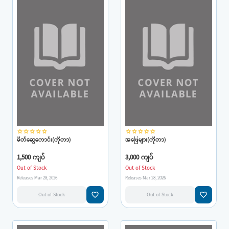
star_border
star_border
star_border
star_border
star_border
star_border
star_border
star_border
star_border
star_border
မိတ်ဆွေကောင်း(ကိုတာ)
အဖြေများ(ကိုတာ)
1,500 ကျပ်
3,000 ကျပ်
Out of Stock
Out of Stock
Releases Mar 28, 2026
Releases Mar 28, 2026
favorite_border
favorite_border
Out of Stock
Out of Stock