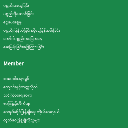
ပစ္စည်းမှာယူခြင်း
ပစ္စည်းပို့ဆောင်ခြင်း
ငွေပေးချေမှု
ပစ္စည်းပြန်လဲခြင်းနှင့်ငွေပြန်အမ်းခြင်း
အော်ဒါပစ္စည်းအခြေအနေ
မေးမြန်းခြင်း၊ဖြေကြားခြင်း
Member
စာပေဝါသနာရှင်
ကျောင်းနှင့်တက္ကသိုလ်
သင်ကြားရေးဆရာ
စာကြည့်တိုက်မှူး
စာအုပ်ဆိုင်ဖြန့်ချီရေး ကိုယ်စားလှယ်
ထုတ်ဝေဖြန့်ချီလိုသူများ