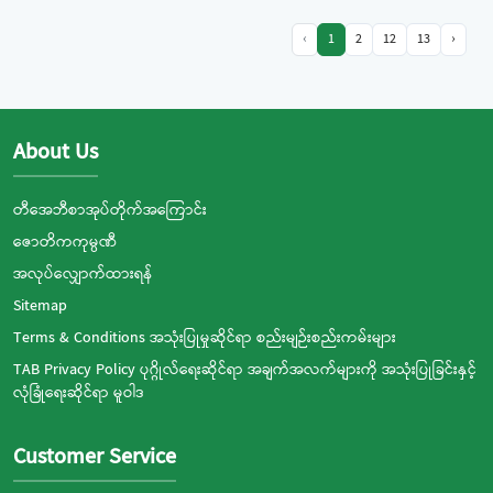
‹
1
2
12
13
›
About Us
တီအေဘီစာအုပ်တိုက်အကြောင်း
ဇောတိကကုမ္ပဏီ
အလုပ်လျှောက်ထားရန်
Sitemap
Terms & Conditions အသုံးပြုမှုဆိုင်ရာ စည်းမျဉ်းစည်းကမ်းများ
TAB Privacy Policy ပုဂ္ဂိုလ်ရေးဆိုင်ရာ အချက်အလက်များကို အသုံးပြုခြင်းနှင့်
လုံခြုံရေးဆိုင်ရာ မူဝါဒ
Customer Service