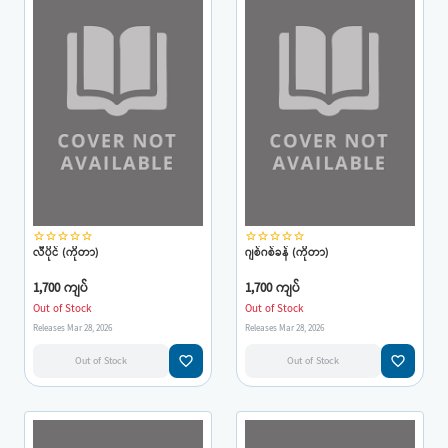
star_border
star_border
star_border
star_border
star_border
star_border
star_border
star_border
star_border
star_border
လီပိုင် (ကိုတာ)
ဂျစ်ဂစ်ခန် (ကိုတာ)
1,700 ကျပ်
1,700 ကျပ်
Out of Stock
Out of Stock
Releases Mar 28, 2026
Releases Mar 28, 2026
favorite_border
favorite_border
Out of Stock
Out of Stock