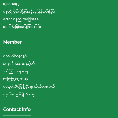
ငွေပေးချေမှု
ပစ္စည်းပြန်လဲခြင်းနှင့်ငွေပြန်အမ်းခြင်း
အော်ဒါပစ္စည်းအခြေအနေ
မေးမြန်းခြင်း၊ဖြေကြားခြင်း
Member
စာပေဝါသနာရှင်
ကျောင်းနှင့်တက္ကသိုလ်
သင်ကြားရေးဆရာ
စာကြည့်တိုက်မှူး
စာအုပ်ဆိုင်ဖြန့်ချီရေး ကိုယ်စားလှယ်
ထုတ်ဝေဖြန့်ချီလိုသူများ
Contact Info