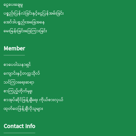
ငွေပေးချေမှု
ပစ္စည်းပြန်လဲခြင်းနှင့်ငွေပြန်အမ်းခြင်း
အော်ဒါပစ္စည်းအခြေအနေ
မေးမြန်းခြင်း၊ဖြေကြားခြင်း
Member
စာပေဝါသနာရှင်
ကျောင်းနှင့်တက္ကသိုလ်
သင်ကြားရေးဆရာ
စာကြည့်တိုက်မှူး
စာအုပ်ဆိုင်ဖြန့်ချီရေး ကိုယ်စားလှယ်
ထုတ်ဝေဖြန့်ချီလိုသူများ
Contact Info