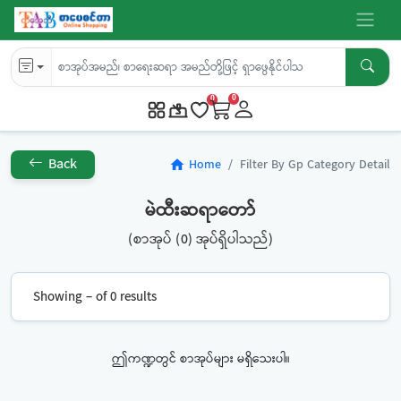
0
0
Back
Home
Filter By Gp Category Detail
home
မဲထီးဆရာတော်
(စာအုပ် (0) အုပ်ရှိပါသည်)
Showing – of 0 results
ဤကဏ္ဍတွင် စာအုပ်များ မရှိသေးပါ။