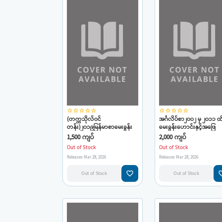
star_border
star_border
star_border
star_border
star_border
star_border
star_border
star_border
star_border
star_border
(တက္ကသိုလ်ဝင်
အင်္ဂလိပ်စာ၂၀၀၂ မှ ၂၀၁၁ ထ
တန်း)၂၀၁၉မြန်မာစာမေးခွန်း
မေးခွန်းဟောင်းနှင့်အဖြေ
ပုံစံသစ်၊(အနီ)မေးခွန်း
များ(ဦးတင်ထွန်း)
1,500 ကျပ်
2,000 ကျပ်
နံပါတ်၆(ခ)(၁၀မှတ်တန်)(ဆရာ
Out of Stock
Out of Stock
ကျော်)
Releases Mar 28, 2026
Releases Mar 28, 2026
favorite_border
favorit
Out of Stock
Out of Stock