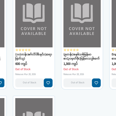
star_border
star_border
star_border
star_border
star_border
star_border
star_border
star_border
star_border
star_border
star_border
star
(၁၀)တန်းအင်္ဂလိပ်မီးနင်း(ဆရာ
(၉တန်း)စနစ်သစ်မြန်မာ
En
ေ
မြတ်သူ)
စာ(၃၀မှတ်ဖိုး)မြန်မာသဒ္ဒါ။ခက်
စာမ
ဆစ်။အလကာၤ။ကဗျာ။
လေ့
600 ကျပ်
1,300 ကျပ်
1,0
စကားပြေမေးခွန်းတိုများ(ဆရာ
ဆို
Out of Stock
Out of Stock
Out
ကျော်)ရွှေလက်ရာ
ကျ
Releases Mar 28, 2026
Releases Mar 28, 2026
Rele
e_border
favorite_border
favorite_border
Out of Stock
Out of Stock