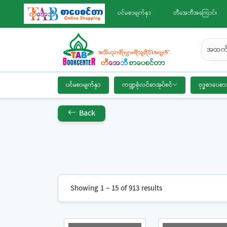
ပင်မစာမျက်နှာ
တီအေဘီအကြောင်း
အထက်
ပင်မစာမျက်နှာ
ကဏ္ဍစုံလင်စာအုပ်စင်
ဗုဒ္ဓစာပေစာ
Back
Showing 1 – 15 of 913 results