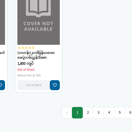
star_border
star_border
star_border
star_border
star_border
ဒေါ်
(၁၀တန်း)၂၀၁၆မြန်မာစာစာ
မေးပွဲလမ်းညွှန်(Exam
Guide)ဆရာကျော်ရွှေလက်ရာ
1,800 ကျပ်
Out of Stock
Releases Mar 28, 2026
e_border
favorite_border
Out of Stock
‹
1
2
3
4
5
6