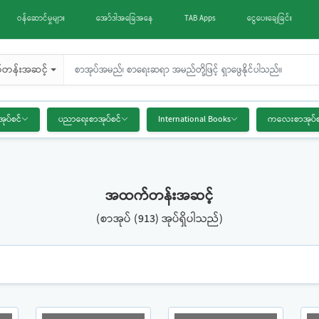
ဝန်ဆောင်မှုများ
အော်ဒါအခြေအနေ
TAB Apps
ငွေပေးချေခြင်း
တန်းအဆင့်
အုပ်စင်
ပညာရေးစာအုပ်စင်
International Books
ကလေးစာအုပ်စ
အထက်တန်းအဆင့်
(စာအုပ် (913) အုပ်ရှိပါသည်)