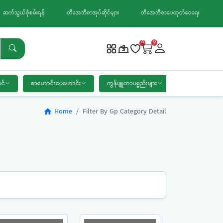
ဆက်သွယ်စုံစမ်းရန်
တီအေဘီစာအုပ်ဆိုင်များ
တီအေဘီစာပေထုတ်ဝေရေး
0
0
င်
စာဟောင်းပေဟောင်း
ကွန်ပျူတာပစ္စည်းများ
စာရေးကိရိယာ
Home
Filter By Gp Category Detail
home