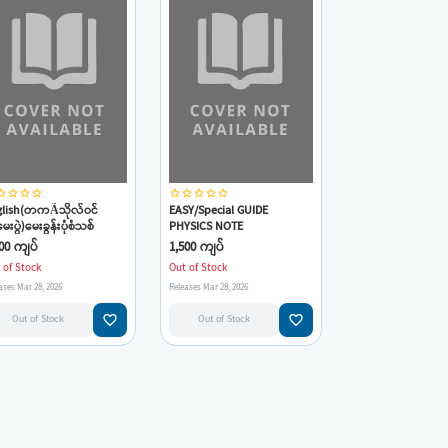
_border
star_border
star_border
star_border
star_border
star_border
star_border
star_border
star_border
glish(တကÃသိုလ်ဝင်
EASY/Special GUIDE
ေးပွဲ)မေးခွန်းပုံစံသစ်
PHYSICS NOTE
ကျင့်ရန်မေးခွန်း(၅)စုံနှင့်ဖြေ
BOOKတတ်သိလွယ်၊မှတ်မိ
00 ကျပ်
1,500 ကျပ်
နည်းလမ်းညွန်(တို့
လွယ်ဖို့EASY GUIDE နှင့်
 of Stock
Out of Stock
ောင်းသား)(UTAL)
လေ့ကျင့်ပါ!တက္ကသိုလ်ဝင်တန်း
ases Mar 28, 2026
Releases Mar 28, 2026
ရူပဗေဒ(ဆရာကျော်ကို/ရုပ
ဗေဒ)
favorite_border
favorite_border
Out of Stock
Out of Stock