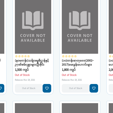
star_border
star_border
star_border
star_border
star_border
star_border
star_border
star_border
star_border
star_border
star_border
star
ိ
(နဝမတန်း)သင်္ချာဓမ္မဓိဌာန်နှင့်
(၁၀)တန်းဓာတုဗေဒ(2002-
(၁
ဉာဏ်စမ်းပုစ္ဆာများ(ဦးစိုင်း
2017)မေးခွန်းဟောင်းများ
ဟေ
ဇော်)ဂုဏ်ထူးလက်ဆောင်
စုစည်းချက်(ဦးစန်း
(ဦး
1,500 ကျပ်
1,800 ကျပ်
2,0
မောင်)လက်ဆောင်သစ်
လက
Out of Stock
Out of Stock
Out
Releases Mar 28, 2026
Releases Mar 28, 2026
Rele
e_border
favorite_border
favorite_border
Out of Stock
Out of Stock