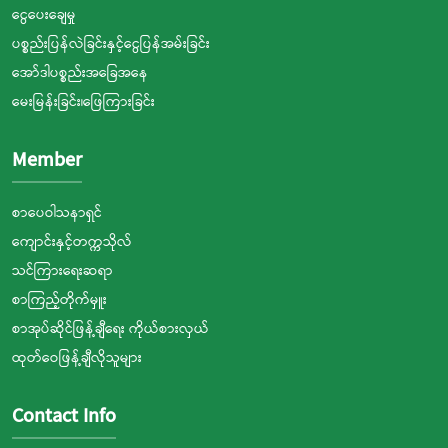
ငွေပေးချေမှု
ပစ္စည်းပြန်လဲခြင်းနှင့်ငွေပြန်အမ်းခြင်း
အော်ဒါပစ္စည်းအခြေအနေ
မေးမြန်းခြင်း၊ဖြေကြားခြင်း
Member
စာပေဝါသနာရှင်
ကျောင်းနှင့်တက္ကသိုလ်
သင်ကြားရေးဆရာ
စာကြည့်တိုက်မှူး
စာအုပ်ဆိုင်ဖြန့်ချီရေး ကိုယ်စားလှယ်
ထုတ်ဝေဖြန့်ချီလိုသူများ
Contact Info