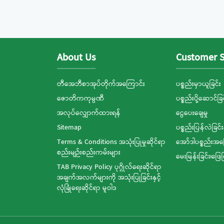
About Us
Customer S
တီအေဘီစာအုပ်တိုက်အကြောင်း
ပစ္စည်းမှာယူခြင်း
ဇောတိကကုမ္ပဏီ
ပစ္စည်းပို့ဆောင်ခြင
အလုပ်လျှောက်ထားရန်
ငွေပေးချေမှု
Sitemap
ပစ္စည်းပြန်လဲခြင်း
Terms & Conditions အသုံးပြုမှုဆိုင်ရာ
အော်ဒါပစ္စည်းအ
စည်းမျဉ်းစည်းကမ်းများ
မေးမြန်းခြင်း၊ဖြေ
TAB Privacy Policy ပုဂ္ဂိုလ်ရေးဆိုင်ရာ
အချက်အလက်များကို အသုံးပြုခြင်းနှင့်
လုံခြုံရေးဆိုင်ရာ မူဝါဒ