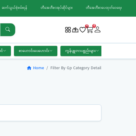
ဆက်သွယ်စုံစမ်းရန်
တီအေဘီစာအုပ်ဆိုင်များ
တီအေဘီစာပေထုတ်ဝေရေး
0
0
င်
စာဟောင်းပေဟောင်း
ကွန်ပျူတာပစ္စည်းများ
စာရေးကိရိယာ
Home
Filter By Gp Category Detail
home