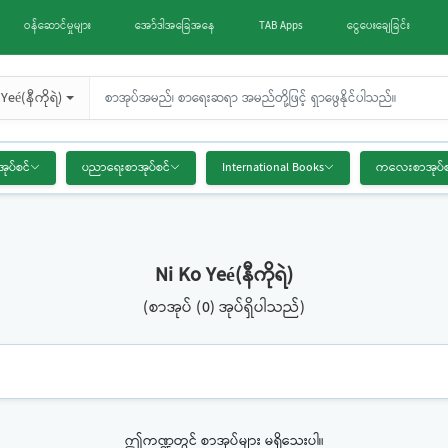
ဝန်ဆောင်မှုများ
အော်ဒါအခြေအနေ
TAB Apps
ငွေပေးချေခြင်း
Yeé(နီကိုရဲ)
အုပ်စင်
ပညာရေးစာအုပ်စင်
International Books
ကလေးစာအုပ်စ
Ni Ko Yeé(နီကိုရဲ)
(စာအုပ် (0) အုပ်ရှိပါသည်)
ဤကဏ္ဍတွင် စာအုပ်များ မရှိသေးပါ။