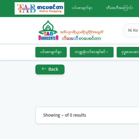
ပင်မစာမျက်နှာ
တီအေဘီအကြောင်း
Ni Ko 
ပင်မစာမျက်နှာ
ကဏ္ဍစုံလင်စာအုပ်စင်
ဗုဒ္ဓစာပေစာ
Back
Showing – of 0 results