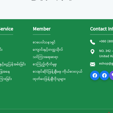
ervice
Member
Contact In
+060 (80
စာပေဝါသနာရှင်
်း
ကျောင်းနှင့်တက္ကသိုလ်
NO. 342 
United 
သင်ကြားရေးဆရာ
eshop@g
နှင့်ငွေပြန်အမ်းခြင်း
စာကြည့်တိုက်မှူး
ခြေအနေ
စာအုပ်ဆိုင်ဖြန့်ချီရေး ကိုယ်စားလှယ်
ကြားခြင်း
ထုတ်ဝေဖြန့်ချီလိုသူများ