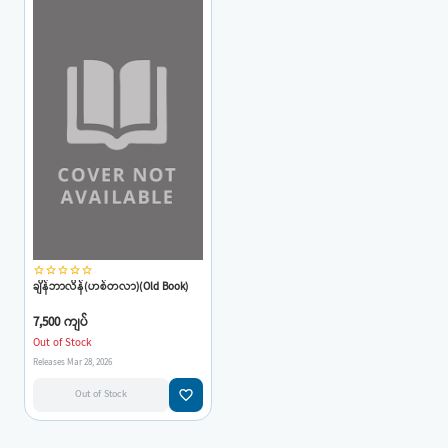
star_border
star_border
star_border
star_border
star_border
ချိန်ဘာလိန်(ဟစ်တလာ)(Old Book)
7,500 ကျပ်
Out of Stock
Releases Mar 28, 2026
favorite_border
Out of Stock