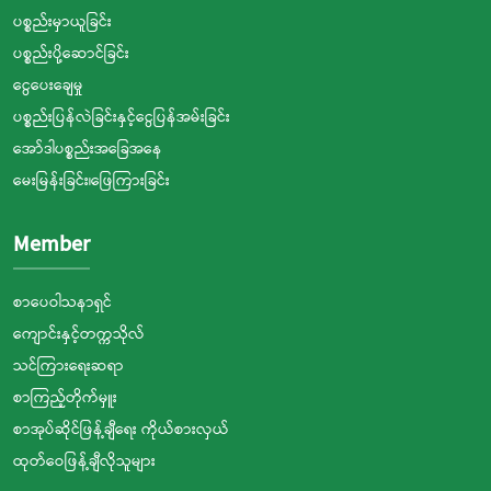
ပစ္စည်းမှာယူခြင်း
ပစ္စည်းပို့ဆောင်ခြင်း
ငွေပေးချေမှု
ပစ္စည်းပြန်လဲခြင်းနှင့်ငွေပြန်အမ်းခြင်း
အော်ဒါပစ္စည်းအခြေအနေ
မေးမြန်းခြင်း၊ဖြေကြားခြင်း
Member
စာပေဝါသနာရှင်
ကျောင်းနှင့်တက္ကသိုလ်
သင်ကြားရေးဆရာ
စာကြည့်တိုက်မှူး
စာအုပ်ဆိုင်ဖြန့်ချီရေး ကိုယ်စားလှယ်
ထုတ်ဝေဖြန့်ချီလိုသူများ