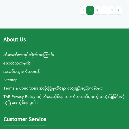
‹
1
2
8
9
›
About Us
တီအေဘီစာအုပ်တိုက်အကြောင်း
ဇောတိကကုမ္ပဏီ
အလုပ်လျှောက်ထားရန်
Sitemap
Terms & Conditions အသုံးပြုမှုဆိုင်ရာ စည်းမျဉ်းစည်းကမ်းများ
TAB Privacy Policy ပုဂ္ဂိုလ်ရေးဆိုင်ရာ အချက်အလက်များကို အသုံးပြုခြင်းနှင့်
လုံခြုံရေးဆိုင်ရာ မူဝါဒ
Customer Service