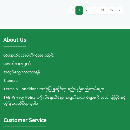
‹
1
2
...
21
22
›
About Us
တီအေဘီစာအုပ်တိုက်အကြောင်း
ဇောတိကကုမ္ပဏီ
အလုပ်လျှောက်ထားရန်
Sitemap
Terms & Conditions အသုံးပြုမှုဆိုင်ရာ စည်းမျဉ်းစည်းကမ်းများ
TAB Privacy Policy ပုဂ္ဂိုလ်ရေးဆိုင်ရာ အချက်အလက်များကို အသုံးပြုခြင်းနှင့်
လုံခြုံရေးဆိုင်ရာ မူဝါဒ
Customer Service