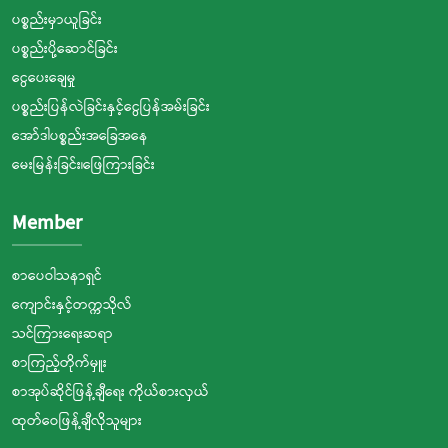
ပစ္စည်းမှာယူခြင်း
ပစ္စည်းပို့ဆောင်ခြင်း
ငွေပေးချေမှု
ပစ္စည်းပြန်လဲခြင်းနှင့်ငွေပြန်အမ်းခြင်း
အော်ဒါပစ္စည်းအခြေအနေ
မေးမြန်းခြင်း၊ဖြေကြားခြင်း
Member
စာပေဝါသနာရှင်
ကျောင်းနှင့်တက္ကသိုလ်
သင်ကြားရေးဆရာ
စာကြည့်တိုက်မှူး
စာအုပ်ဆိုင်ဖြန့်ချီရေး ကိုယ်စားလှယ်
ထုတ်ဝေဖြန့်ချီလိုသူများ