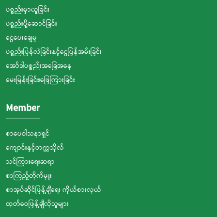
ပစ္စည်းမှာယူခြင်း
ပစ္စည်းပို့ဆောင်ခြင်း
ငွေပေးချေမှု
ပစ္စည်းပြန်လဲခြင်းနှင့်ငွေပြန်အမ်းခြင်း
အော်ဒါပစ္စည်းအခြေအနေ
မေးမြန်းခြင်း၊ဖြေကြားခြင်း
Member
စာပေဝါသနာရှင်
ကျောင်းနှင့်တက္ကသိုလ်
သင်ကြားရေးဆရာ
စာကြည့်တိုက်မှူး
စာအုပ်ဆိုင်ဖြန့်ချီရေး ကိုယ်စားလှယ်
ထုတ်ဝေဖြန့်ချီလိုသူများ