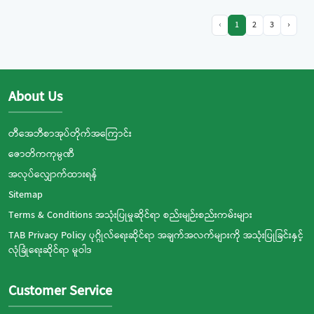
‹
1
2
3
›
About Us
တီအေဘီစာအုပ်တိုက်အကြောင်း
ဇောတိကကုမ္ပဏီ
အလုပ်လျှောက်ထားရန်
Sitemap
Terms & Conditions အသုံးပြုမှုဆိုင်ရာ စည်းမျဉ်းစည်းကမ်းများ
TAB Privacy Policy ပုဂ္ဂိုလ်ရေးဆိုင်ရာ အချက်အလက်များကို အသုံးပြုခြင်းနှင့်
လုံခြုံရေးဆိုင်ရာ မူဝါဒ
Customer Service