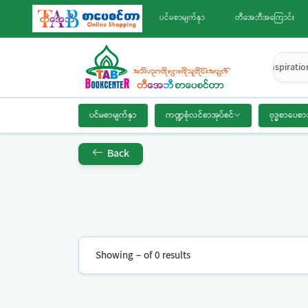
ပင်မစာမျက်နှာ
တီအေဘီအကြောင်း
Inspiratio
ပင်မစာမျက်နှာ
ကဏ္ဍစုံလင်စာအုပ်စင်
ဗုဒ္ဓစာပေစာ
Back
Showing – of 0 results