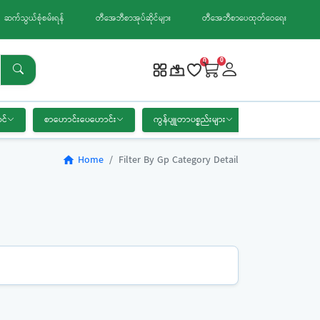
ဆက်သွယ်စုံစမ်းရန်
တီအေဘီစာအုပ်ဆိုင်များ
တီအေဘီစာပေထုတ်ဝေရေး
0
0
င်
စာဟောင်းပေဟောင်း
ကွန်ပျူတာပစ္စည်းများ
စာရေးကိရိယာ
Home
Filter By Gp Category Detail
home