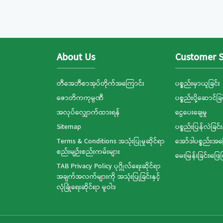
About Us
Customer S
တီအေဘီစာအုပ်တိုက်အကြောင်း
ပစ္စည်းမှာယူခြင်း
ဇောတိကကုမ္ပဏီ
ပစ္စည်းပို့ဆောင်ခြင
အလုပ်လျှောက်ထားရန်
ငွေပေးချေမှု
Sitemap
ပစ္စည်းပြန်လဲခြင်း
Terms & Conditions အသုံးပြုမှုဆိုင်ရာ
အော်ဒါပစ္စည်းအ
စည်းမျဉ်းစည်းကမ်းများ
မေးမြန်းခြင်း၊ဖြေ
TAB Privacy Policy ပုဂ္ဂိုလ်ရေးဆိုင်ရာ
အချက်အလက်များကို အသုံးပြုခြင်းနှင့်
လုံခြုံရေးဆိုင်ရာ မူဝါဒ