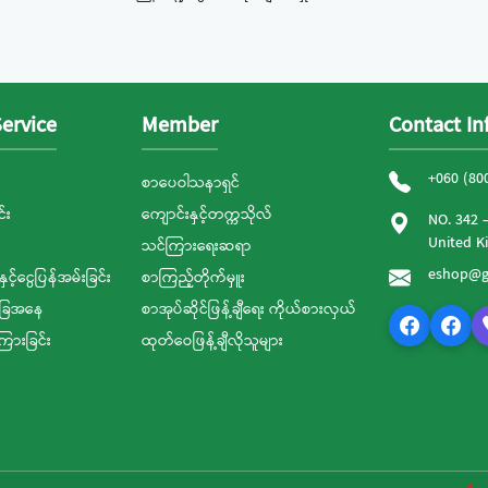
ervice
Member
Contact In
+060 (80
စာပေဝါသနာရှင်
်း
ကျောင်းနှင့်တက္ကသိုလ်
NO. 342 
United 
သင်ကြားရေးဆရာ
eshop@g
နှင့်ငွေပြန်အမ်းခြင်း
စာကြည့်တိုက်မှူး
ခြေအနေ
စာအုပ်ဆိုင်ဖြန့်ချီရေး ကိုယ်စားလှယ်
ကြားခြင်း
ထုတ်ဝေဖြန့်ချီလိုသူများ