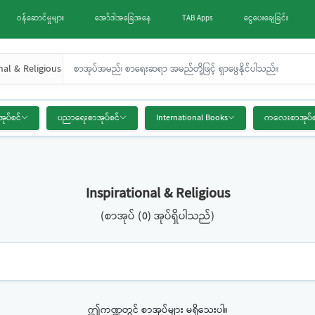
ဝန်ဆောင်မှုများ
အော်ဒါအခြေအနေ
TAB Apps
ငွေပေးချေခြင်း
nal & Religious
အုပ်စင်
ပညာရေးစာအုပ်စင်
International Books
ကလေးစာအုပ်စ
Inspirational & Religious
(စာအုပ် (0) အုပ်ရှိပါသည်)
ဤကဏ္ဍတွင် စာအုပ်များ မရှိသေးပါ။