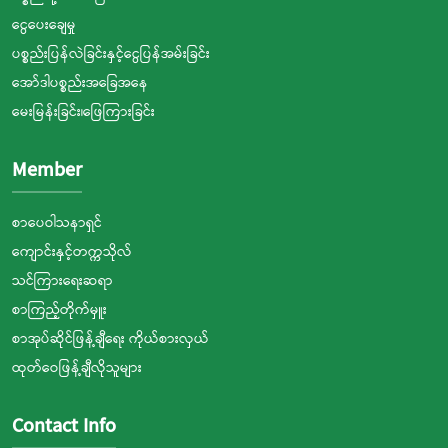
ငွေပေးချေမှု
ပစ္စည်းပြန်လဲခြင်းနှင့်ငွေပြန်အမ်းခြင်း
အော်ဒါပစ္စည်းအခြေအနေ
မေးမြန်းခြင်း၊ဖြေကြားခြင်း
Member
စာပေဝါသနာရှင်
ကျောင်းနှင့်တက္ကသိုလ်
သင်ကြားရေးဆရာ
စာကြည့်တိုက်မှူး
စာအုပ်ဆိုင်ဖြန့်ချီရေး ကိုယ်စားလှယ်
ထုတ်ဝေဖြန့်ချီလိုသူများ
Contact Info