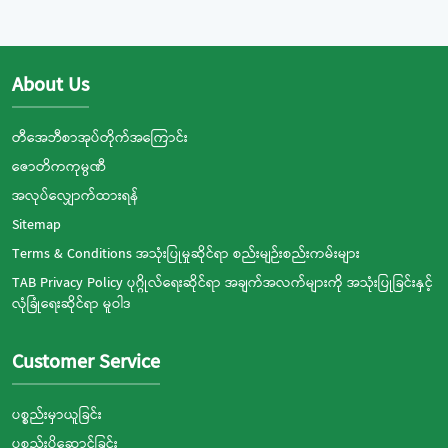
About Us
တီအေဘီစာအုပ်တိုက်အကြောင်း
ဇောတိကကုမ္ပဏီ
အလုပ်လျှောက်ထားရန်
Sitemap
Terms & Conditions အသုံးပြုမှုဆိုင်ရာ စည်းမျဉ်းစည်းကမ်းများ
TAB Privacy Policy ပုဂ္ဂိုလ်ရေးဆိုင်ရာ အချက်အလက်များကို အသုံးပြုခြင်းနှင့်
လုံခြုံရေးဆိုင်ရာ မူဝါဒ
Customer Service
ပစ္စည်းမှာယူခြင်း
ပစ္စည်းပို့ဆောင်ခြင်း