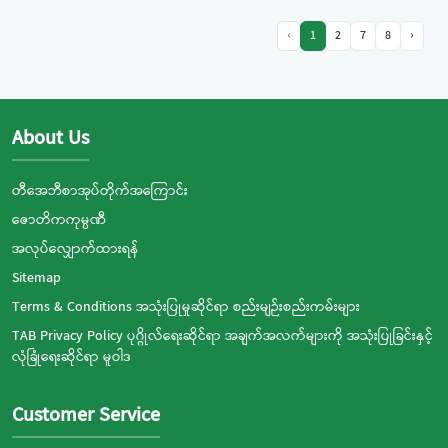
‹
1
2
7
8
›
About Us
တီအေဘီစာအုပ်တိုက်အကြောင်း
ဇောတိကကုမ္ပဏီ
အလုပ်လျှောက်ထားရန်
Sitemap
Terms & Conditions အသုံးပြုမှုဆိုင်ရာ စည်းမျဉ်းစည်းကမ်းများ
TAB Privacy Policy ပုဂ္ဂိုလ်ရေးဆိုင်ရာ အချက်အလက်များကို အသုံးပြုခြင်းနှင့်
လုံခြုံရေးဆိုင်ရာ မူဝါဒ
Customer Service