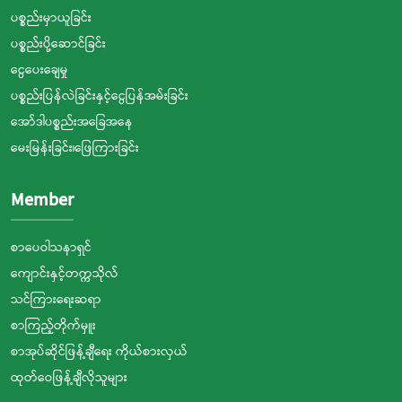
ပစ္စည်းမှာယူခြင်း
ပစ္စည်းပို့ဆောင်ခြင်း
ငွေပေးချေမှု
ပစ္စည်းပြန်လဲခြင်းနှင့်ငွေပြန်အမ်းခြင်း
အော်ဒါပစ္စည်းအခြေအနေ
မေးမြန်းခြင်း၊ဖြေကြားခြင်း
Member
စာပေဝါသနာရှင်
ကျောင်းနှင့်တက္ကသိုလ်
သင်ကြားရေးဆရာ
စာကြည့်တိုက်မှူး
စာအုပ်ဆိုင်ဖြန့်ချီရေး ကိုယ်စားလှယ်
ထုတ်ဝေဖြန့်ချီလိုသူများ