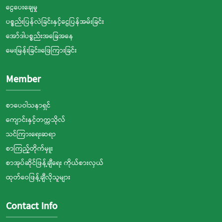
ငွေပေးချေမှု
ပစ္စည်းပြန်လဲခြင်းနှင့်ငွေပြန်အမ်းခြင်း
အော်ဒါပစ္စည်းအခြေအနေ
မေးမြန်းခြင်း၊ဖြေကြားခြင်း
Member
စာပေဝါသနာရှင်
ကျောင်းနှင့်တက္ကသိုလ်
သင်ကြားရေးဆရာ
စာကြည့်တိုက်မှူး
စာအုပ်ဆိုင်ဖြန့်ချီရေး ကိုယ်စားလှယ်
ထုတ်ဝေဖြန့်ချီလိုသူများ
Contact Info