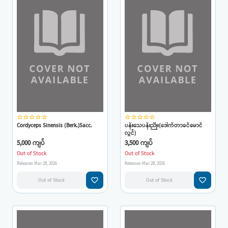
star_border
star_border
star_border
star_border
star_border
star_border
star_border
star_border
star_border
star_border
Cordyceps Sinensis (Berk.)Sacc.
ပန်းသေပန်းညိုး(ဒေါက်တာခင်မောင်
လွင်)
5,000 ကျပ်
3,500 ကျပ်
Out of Stock
Out of Stock
Releases Mar 28, 2026
Releases Mar 28, 2026
favorite_border
favorite_border
Out of Stock
Out of Stock