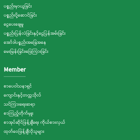
ပစ္စည်းမှာယူခြင်း
ပစ္စည်းပို့ဆောင်ခြင်း
ငွေပေးချေမှု
ပစ္စည်းပြန်လဲခြင်းနှင့်ငွေပြန်အမ်းခြင်း
အော်ဒါပစ္စည်းအခြေအနေ
မေးမြန်းခြင်း၊ဖြေကြားခြင်း
Member
စာပေဝါသနာရှင်
ကျောင်းနှင့်တက္ကသိုလ်
သင်ကြားရေးဆရာ
စာကြည့်တိုက်မှူး
စာအုပ်ဆိုင်ဖြန့်ချီရေး ကိုယ်စားလှယ်
ထုတ်ဝေဖြန့်ချီလိုသူများ