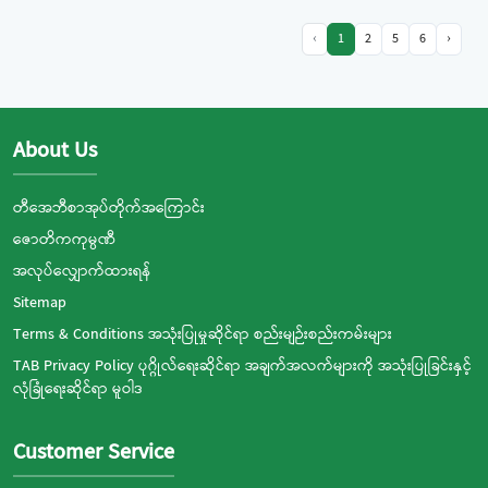
‹
1
2
5
6
›
About Us
တီအေဘီစာအုပ်တိုက်အကြောင်း
ဇောတိကကုမ္ပဏီ
အလုပ်လျှောက်ထားရန်
Sitemap
Terms & Conditions အသုံးပြုမှုဆိုင်ရာ စည်းမျဉ်းစည်းကမ်းများ
TAB Privacy Policy ပုဂ္ဂိုလ်ရေးဆိုင်ရာ အချက်အလက်များကို အသုံးပြုခြင်းနှင့်
လုံခြုံရေးဆိုင်ရာ မူဝါဒ
Customer Service