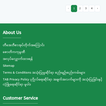
‹
1
2
3
4
›
About Us
တီအေဘီစာအုပ်တိုက်အကြောင်း
ဇောတိကကုမ္ပဏီ
အလုပ်လျှောက်ထားရန်
Sitemap
Terms & Conditions အသုံးပြုမှုဆိုင်ရာ စည်းမျဉ်းစည်းကမ်းများ
TAB Privacy Policy ပုဂ္ဂိုလ်ရေးဆိုင်ရာ အချက်အလက်များကို အသုံးပြုခြင်းနှင့်
လုံခြုံရေးဆိုင်ရာ မူဝါဒ
Customer Service