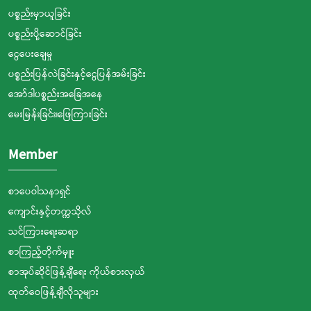
ပစ္စည်းမှာယူခြင်း
ပစ္စည်းပို့ဆောင်ခြင်း
ငွေပေးချေမှု
ပစ္စည်းပြန်လဲခြင်းနှင့်ငွေပြန်အမ်းခြင်း
အော်ဒါပစ္စည်းအခြေအနေ
မေးမြန်းခြင်း၊ဖြေကြားခြင်း
Member
စာပေဝါသနာရှင်
ကျောင်းနှင့်တက္ကသိုလ်
သင်ကြားရေးဆရာ
စာကြည့်တိုက်မှူး
စာအုပ်ဆိုင်ဖြန့်ချီရေး ကိုယ်စားလှယ်
ထုတ်ဝေဖြန့်ချီလိုသူများ