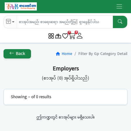
0
0
Back
Home
Filter By Gp Category Detail
home
Employers
(စာအုပ် (0) အုပ်ရှိပါသည်)
Showing – of 0 results
ဤကဏ္ဍတွင် စာအုပ်များ မရှိသေးပါ။