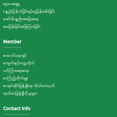
ငွေပေးချေမှု
ပစ္စည်းပြန်လဲခြင်းနှင့်ငွေပြန်အမ်းခြင်း
အော်ဒါပစ္စည်းအခြေအနေ
မေးမြန်းခြင်း၊ဖြေကြားခြင်း
Member
စာပေဝါသနာရှင်
ကျောင်းနှင့်တက္ကသိုလ်
သင်ကြားရေးဆရာ
စာကြည့်တိုက်မှူး
စာအုပ်ဆိုင်ဖြန့်ချီရေး ကိုယ်စားလှယ်
ထုတ်ဝေဖြန့်ချီလိုသူများ
Contact Info