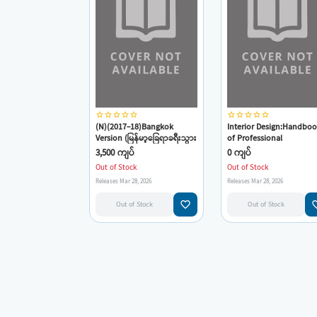
star_border
star_border
star_border
star_border
star_border
star_border
star_border
star_border
star_border
star_border
(N)(2017-18)Bangkok
Interior Design:Handbo
Version (မြန်မာ့ခြေရာခရီးသွား
of Professional
လမ်းညွှန်)
Preatice(2002 1ST)(Cind
3,500 ကျပ်
0 ကျပ်
Coleman)(E.ARCH-010)
Out of Stock
Out of Stock
Releases Mar 28, 2026
Releases Mar 28, 2026
favorite_border
favorit
Out of Stock
Out of Stock