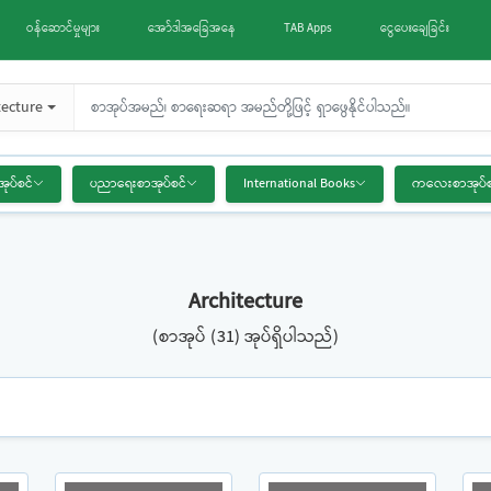
ဝန်ဆောင်မှုများ
အော်ဒါအခြေအနေ
TAB Apps
ငွေပေးချေခြင်း
tecture
အုပ်စင်
ပညာရေးစာအုပ်စင်
International Books
ကလေးစာအုပ်စ
Architecture
(စာအုပ် (31) အုပ်ရှိပါသည်)