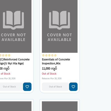
_border
star_border
star_border
star_border
star_border
star_border
star_border
star_border
star_border
(C)Reinforced Concrete
Essentials of Concrete
ign[U Nyi Hla Nge)
Inspection,Mix
Designs,Quality Control[U
00 ကျပ်
11,000 ကျပ်
Nyi Hla Nge]
 of Stock
Out of Stock
ases Mar 28, 2026
Releases Mar 28, 2026
favorite_border
favorite_border
Out of Stock
Out of Stock