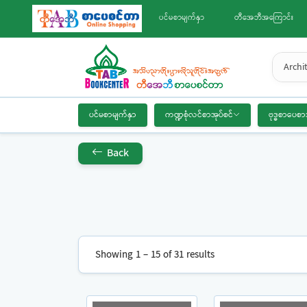
ပင်မစာမျက်နှာ
တီအေဘီအကြောင်း
Archi
ပင်မစာမျက်နှာ
ကဏ္ဍစုံလင်စာအုပ်စင်
ဗုဒ္ဓစာပေစာ
Back
Showing 1 – 15 of 31 results