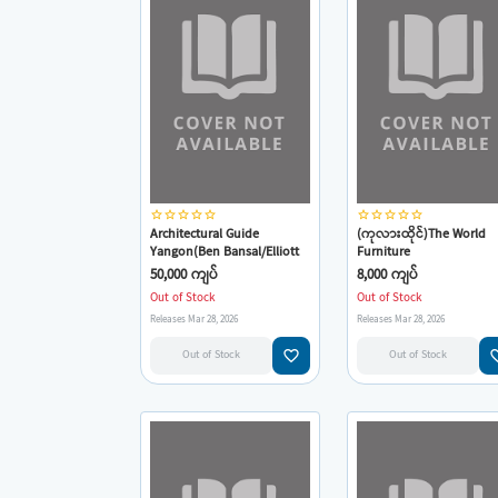
star_border
star_border
star_border
star_border
star_border
star_border
star_border
star_border
star_border
star_border
Architectural Guide
(ကုလားထိုင်)The World
Yangon(Ben Bansal/Elliott
Furniture
Fox/Manuel Oka)
50,000 ကျပ်
8,000 ကျပ်
Out of Stock
Out of Stock
Releases Mar 28, 2026
Releases Mar 28, 2026
favorite_border
favorit
Out of Stock
Out of Stock