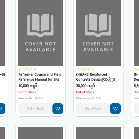
star_border
star_border
star_border
star_border
star_border
star_border
star_border
star_border
star_border
star_border
star_border
star
A+B)
Refresher Course and Field
(N)(A+B)Reinforced
(N)
Reference Manual for Site
Concrete Design[CDပါ][U
Des
Engineers & Inspectors(U
Nyi Hla Nge)
10,000 ကျပ်
30,000 ကျပ်
8,5
Nyi Hla Nge)
Out of Stock
Out of Stock
Out
Releases Mar 28, 2026
Releases Mar 28, 2026
Rele
e_border
favorite_border
favorite_border
Out of Stock
Out of Stock