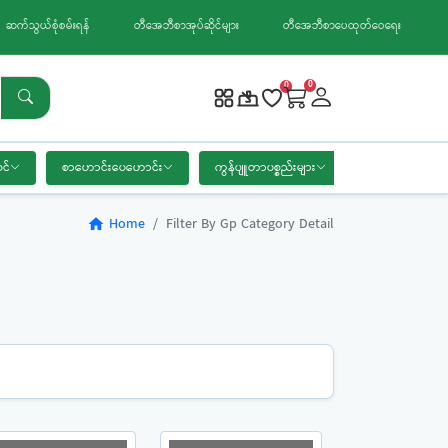
ဆက်သွယ်စုံစမ်းရန်
တီအေဘီစာအုပ်ဆိုင်များ
တီအေဘီစာပေထုတ်ဝေရေး
0
0
င်
စာဟောင်းပေဟောင်း
ကွန်ပျူတာပစ္စည်းများ
စာရေးကိရိယာ
Home
Filter By Gp Category Detail
home