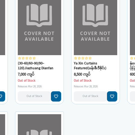
star_border
star_border
star_border
star_border
star_border
star_border
star_border
star_border
star_border
star_border
star_border
star
(30-60/60-90/90-
Ya Xin Curtains
နှံ
120)Jiazhuang Dianfan
Featured(ခန်းစီးဒီဇိုင်း)
ပုံပ
7,000 ကျပ်
8,500 ကျပ်
60
Out of Stock
Out of Stock
Out
Releases Mar 28, 2026
Releases Mar 28, 2026
Rele
e_border
favorite_border
favorite_border
Out of Stock
Out of Stock