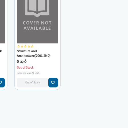
star_border
star_border
star_border
star_border
star_border
ok
Structure and
Architecture(2001 2ND)
y
(Angus J Macdonald)
0 ကျပ်
(E.ARCH-011)
Out of Stock
Releases Mar 28, 2026
e_border
favorite_border
Out of Stock