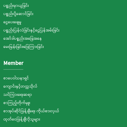
ပစ္စည်းမှာယူခြင်း
ပစ္စည်းပို့ဆောင်ခြင်း
ငွေပေးချေမှု
ပစ္စည်းပြန်လဲခြင်းနှင့်ငွေပြန်အမ်းခြင်း
အော်ဒါပစ္စည်းအခြေအနေ
မေးမြန်းခြင်း၊ဖြေကြားခြင်း
Member
စာပေဝါသနာရှင်
ကျောင်းနှင့်တက္ကသိုလ်
သင်ကြားရေးဆရာ
စာကြည့်တိုက်မှူး
စာအုပ်ဆိုင်ဖြန့်ချီရေး ကိုယ်စားလှယ်
ထုတ်ဝေဖြန့်ချီလိုသူများ