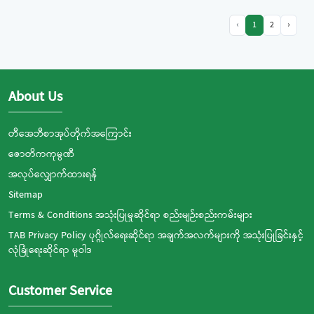
‹
1
2
›
About Us
တီအေဘီစာအုပ်တိုက်အကြောင်း
ဇောတိကကုမ္ပဏီ
အလုပ်လျှောက်ထားရန်
Sitemap
Terms & Conditions အသုံးပြုမှုဆိုင်ရာ စည်းမျဉ်းစည်းကမ်းများ
TAB Privacy Policy ပုဂ္ဂိုလ်ရေးဆိုင်ရာ အချက်အလက်များကို အသုံးပြုခြင်းနှင့်
လုံခြုံရေးဆိုင်ရာ မူဝါဒ
Customer Service