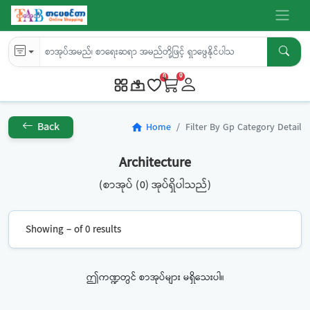
0
0
Back
Home
Filter By Gp Category Detail
home
Architecture
(စာအုပ် (0) အုပ်ရှိပါသည်)
Showing – of 0 results
ဤကဏ္ဍတွင် စာအုပ်များ မရှိသေးပါ။