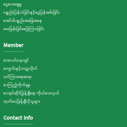
ငွေပေးချေမှု
ပစ္စည်းပြန်လဲခြင်းနှင့်ငွေပြန်အမ်းခြင်း
အော်ဒါပစ္စည်းအခြေအနေ
မေးမြန်းခြင်း၊ဖြေကြားခြင်း
Member
စာပေဝါသနာရှင်
ကျောင်းနှင့်တက္ကသိုလ်
သင်ကြားရေးဆရာ
စာကြည့်တိုက်မှူး
စာအုပ်ဆိုင်ဖြန့်ချီရေး ကိုယ်စားလှယ်
ထုတ်ဝေဖြန့်ချီလိုသူများ
Contact Info