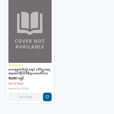
star_border
star_border
star_border
star_border
star_border
မဟာဗုဒွဝင်(၆တွဲ) ၈အုပ် (တိပိဋကဓရ
ဆရာတော်ဦါ်ဝိစိတ္တသာရာဘိဝံသ)
66,000 ကျပ်
Out of Stock
Releases Mar 28, 2026
favorite_border
Out of Stock