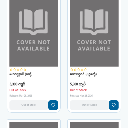
star_border
star_border
star_border
star_border
star_border
star_border
star_border
star_border
star_border
star_border
မဟာဗုဒ္ဓဝင် (စတွဲ)
မဟာဗုဒ္ဓဝင် (ပဉ္စမတွဲ)
5,300 ကျပ်
5,300 ကျပ်
Out of Stock
Out of Stock
Releases Mar 28, 2026
Releases Mar 28, 2026
favorite_border
favorite_border
Out of Stock
Out of Stock