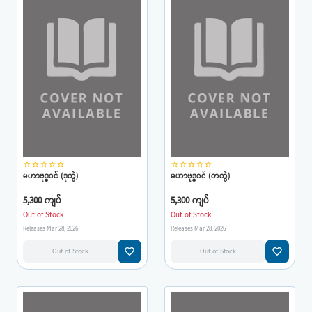
star_border
star_border
star_border
star_border
star_border
star_border
star_border
star_border
star_border
star_border
မဟာဗုဒ္ဓဝင် (ဒုတွဲ)
မဟာဗုဒ္ဓဝင် (တတွဲ)
5,300 ကျပ်
5,300 ကျပ်
Out of Stock
Out of Stock
Releases Mar 28, 2026
Releases Mar 28, 2026
favorite_border
favorite_border
Out of Stock
Out of Stock