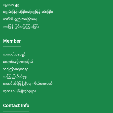
ငွေပေးချေမှု
ပစ္စည်းပြန်လဲခြင်းနှင့်ငွေပြန်အမ်းခြင်း
အော်ဒါပစ္စည်းအခြေအနေ
မေးမြန်းခြင်း၊ဖြေကြားခြင်း
Member
စာပေဝါသနာရှင်
ကျောင်းနှင့်တက္ကသိုလ်
သင်ကြားရေးဆရာ
စာကြည့်တိုက်မှူး
စာအုပ်ဆိုင်ဖြန့်ချီရေး ကိုယ်စားလှယ်
ထုတ်ဝေဖြန့်ချီလိုသူများ
Contact Info