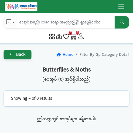
0
0
Back
Home
Filter By Gp Category Detail
home
Butterflies & Moths
(စာအုပ် (0) အုပ်ရှိပါသည်)
Showing – of 0 results
ဤကဏ္ဍတွင် စာအုပ်များ မရှိသေးပါ။