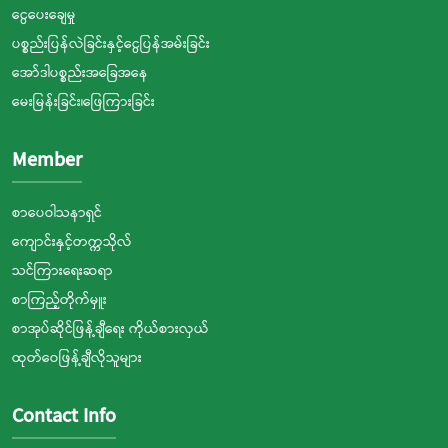
ငွေပေးချေမှု
ပစ္စည်းပြန်လဲခြင်းနှင့်ငွေပြန်အမ်းခြင်း
အော်ဒါပစ္စည်းအခြေအနေ
မေးမြန်းခြင်း၊ဖြေကြားခြင်း
Member
စာပေဝါသနာရှင်
ကျောင်းနှင့်တက္ကသိုလ်
သင်ကြားရေးဆရာ
စာကြည့်တိုက်မှူး
စာအုပ်ဆိုင်ဖြန့်ချီရေး ကိုယ်စားလှယ်
ထုတ်ဝေဖြန့်ချီလိုသူများ
Contact Info