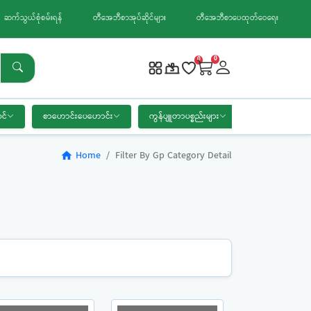
ဆက်သွယ်စုံစမ်းရန်
တီအေဘီစာအုပ်ဆိုင်များ
တီအေဘီစာပေထုတ်ဝေရေး
0
0
င်
စာဟောင်းပေဟောင်း
ကွန်ပျူတာပစ္စည်းများ
စာရေးကိရိယာ
Home
Filter By Gp Category Detail
home