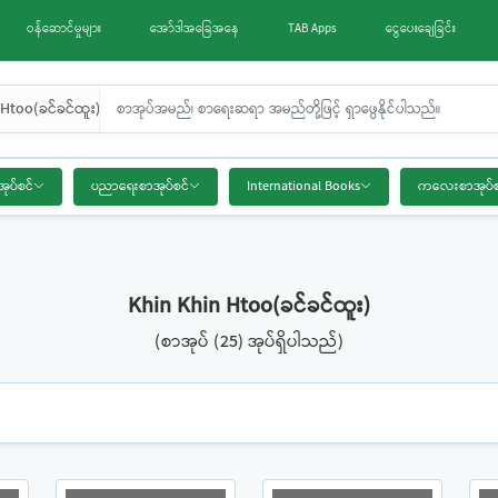
ဝန်ဆောင်မှုများ
အော်ဒါအခြေအနေ
TAB Apps
ငွေပေးချေခြင်း
Htoo(ခင်ခင်ထူး)
အုပ်စင်
ပညာရေးစာအုပ်စင်
International Books
ကလေးစာအုပ်စ
Khin Khin Htoo(ခင်ခင်ထူး)
(စာအုပ် (25) အုပ်ရှိပါသည်)