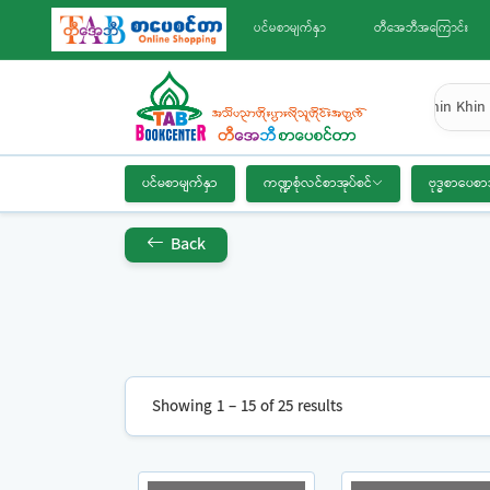
ပင်မစာမျက်နှာ
တီအေဘီအကြောင်း
Khin Khin 
ပင်မစာမျက်နှာ
ကဏ္ဍစုံလင်စာအုပ်စင်
ဗုဒ္ဓစာပေစာ
Back
Showing 1 – 15 of 25 results