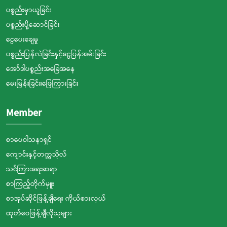
ပစ္စည်းမှာယူခြင်း
ပစ္စည်းပို့ဆောင်ခြင်း
ငွေပေးချေမှု
ပစ္စည်းပြန်လဲခြင်းနှင့်ငွေပြန်အမ်းခြင်း
အော်ဒါပစ္စည်းအခြေအနေ
မေးမြန်းခြင်း၊ဖြေကြားခြင်း
Member
စာပေဝါသနာရှင်
ကျောင်းနှင့်တက္ကသိုလ်
သင်ကြားရေးဆရာ
စာကြည့်တိုက်မှူး
စာအုပ်ဆိုင်ဖြန့်ချီရေး ကိုယ်စားလှယ်
ထုတ်ဝေဖြန့်ချီလိုသူများ