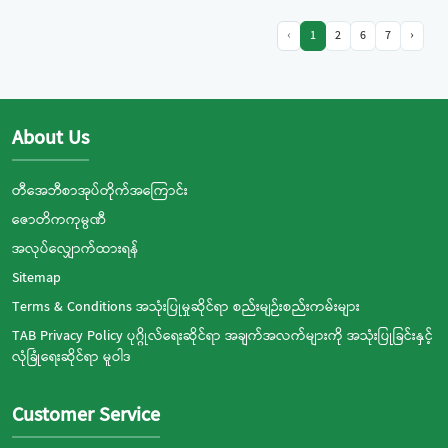
‹
1
2
6
7
›
About Us
တီအေဘီစာအုပ်တိုက်အကြောင်း
ဇောတိကကုမ္ပဏီ
အလုပ်လျှောက်ထားရန်
Sitemap
Terms & Conditions အသုံးပြုမှုဆိုင်ရာ စည်းမျဉ်းစည်းကမ်းများ
TAB Privacy Policy ပုဂ္ဂိုလ်ရေးဆိုင်ရာ အချက်အလက်များကို အသုံးပြုခြင်းနှင့်
လုံခြုံရေးဆိုင်ရာ မူဝါဒ
Customer Service