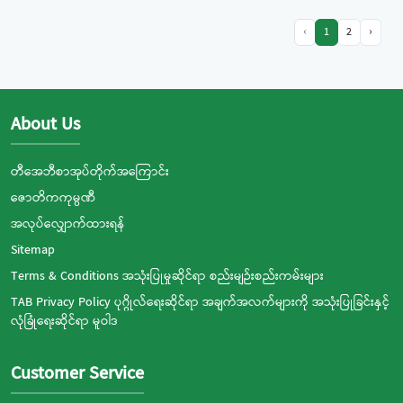
‹
1
2
›
About Us
တီအေဘီစာအုပ်တိုက်အကြောင်း
ဇောတိကကုမ္ပဏီ
အလုပ်လျှောက်ထားရန်
Sitemap
Terms & Conditions အသုံးပြုမှုဆိုင်ရာ စည်းမျဉ်းစည်းကမ်းများ
TAB Privacy Policy ပုဂ္ဂိုလ်ရေးဆိုင်ရာ အချက်အလက်များကို အသုံးပြုခြင်းနှင့်
လုံခြုံရေးဆိုင်ရာ မူဝါဒ
Customer Service