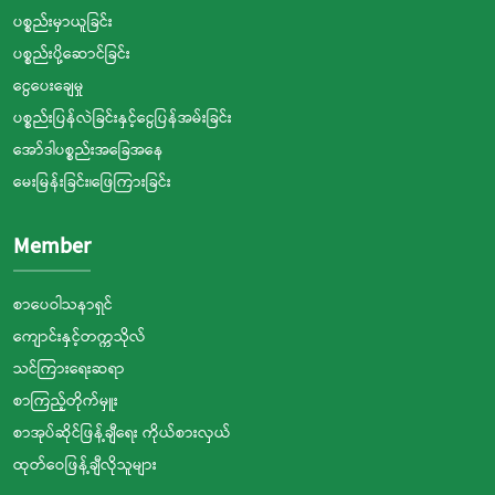
ပစ္စည်းမှာယူခြင်း
ပစ္စည်းပို့ဆောင်ခြင်း
ငွေပေးချေမှု
ပစ္စည်းပြန်လဲခြင်းနှင့်ငွေပြန်အမ်းခြင်း
အော်ဒါပစ္စည်းအခြေအနေ
မေးမြန်းခြင်း၊ဖြေကြားခြင်း
Member
စာပေဝါသနာရှင်
ကျောင်းနှင့်တက္ကသိုလ်
သင်ကြားရေးဆရာ
စာကြည့်တိုက်မှူး
စာအုပ်ဆိုင်ဖြန့်ချီရေး ကိုယ်စားလှယ်
ထုတ်ဝေဖြန့်ချီလိုသူများ