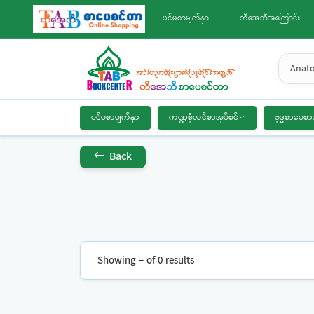
ပင်မစာမျက်နှာ
တီအေဘီအကြောင်း
Anat
ပင်မစာမျက်နှာ
ကဏ္ဍစုံလင်စာအုပ်စင်
ဗုဒ္ဓစာပေစာ
Back
Showing – of 0 results