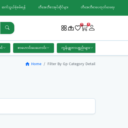
ဆက်သွယ်စုံစမ်းရန်
တီအေဘီစာအုပ်ဆိုင်များ
တီအေဘီစာပေထုတ်ဝေရေး
0
0
င်
စာဟောင်းပေဟောင်း
ကွန်ပျူတာပစ္စည်းများ
စာရေးကိရိယာ
Home
Filter By Gp Category Detail
home