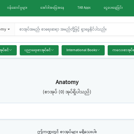
ဝန်ဆောင်မှုများ
အော်ဒါအခြေအနေ
TAB Apps
ငွေပေးချေခြင်း
omy
အုပ်စင်
ပညာရေးစာအုပ်စင်
International Books
ကလေးစာအုပ်စ
Anatomy
(စာအုပ် (0) အုပ်ရှိပါသည်)
ဤကဏ္ဍတွင် စာအုပ်များ မရှိသေးပါ။