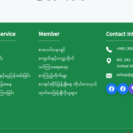
ervice
Member
Contact In
+060 (80
စာပေဝါသနာရှင်
်း
ကျောင်းနှင့်တက္ကသိုလ်
NO. 342 
United 
သင်ကြားရေးဆရာ
eshop@g
နှင့်ငွေပြန်အမ်းခြင်း
စာကြည့်တိုက်မှူး
ခြေအနေ
စာအုပ်ဆိုင်ဖြန့်ချီရေး ကိုယ်စားလှယ်
ကြားခြင်း
ထုတ်ဝေဖြန့်ချီလိုသူများ