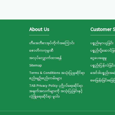
About Us
Customer S
တီအေဘီစာအုပ်တိုက်အကြောင်း
ပစ္စည်းမှာယူခြင်း
ဇောတိကကုမ္ပဏီ
ပစ္စည်းပို့ဆောင်ခြင
အလုပ်လျှောက်ထားရန်
ငွေပေးချေမှု
Sitemap
ပစ္စည်းပြန်လဲခြင်း
Terms & Conditions အသုံးပြုမှုဆိုင်ရာ
အော်ဒါပစ္စည်းအ
စည်းမျဉ်းစည်းကမ်းများ
မေးမြန်းခြင်း၊ဖြေ
TAB Privacy Policy ပုဂ္ဂိုလ်ရေးဆိုင်ရာ
အချက်အလက်များကို အသုံးပြုခြင်းနှင့်
လုံခြုံရေးဆိုင်ရာ မူဝါဒ