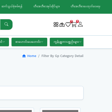
ဆက်သွယ်စုံစမ်းရန်
တီအေဘီစာအုပ်ဆိုင်များ
တီအေဘီစာပေထုတ်ဝေရေး
0
0
င်
စာဟောင်းပေဟောင်း
ကွန်ပျူတာပစ္စည်းများ
စာရေးကိရိယာ
Home
Filter By Gp Category Detail
home