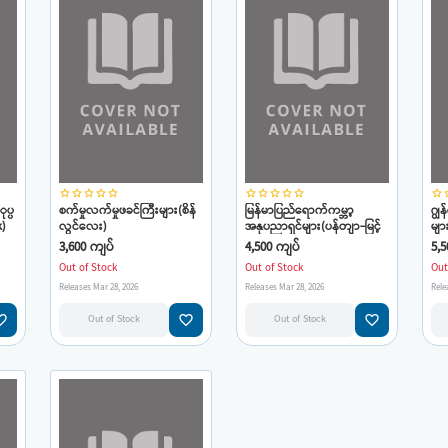
star_border
star_border
star_border
star_border
star_border
star_border
star_border
star_border
star_border
star_border
star_border
star
ပ္ပ
စက်မှုလက်မှုဖခင်ကြီးများ(စိန်
မြန်မာပြည်ရောက်ကမ္ဘာ့
ဂျွန
k)
လွင်လေး)
အနုပညာရှင်များ(ပန်တျာ-မြင့်
မျာ
အောင်)
3,600 ကျပ်
4,500 ကျပ်
5,5
Out of Stock
Out of Stock
Out
Releases Mar 28, 2026
Releases Mar 28, 2026
Rele
e_border
favorite_border
favorite_border
Out of Stock
Out of Stock