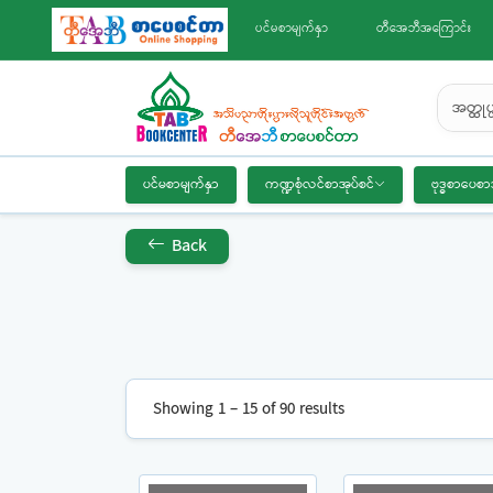
ပင်မစာမျက်နှာ
တီအေဘီအကြောင်း
အတ္ထုပ္
ပင်မစာမျက်နှာ
ကဏ္ဍစုံလင်စာအုပ်စင်
ဗုဒ္ဓစာပေစာ
Back
Showing 1 – 15 of 90 results