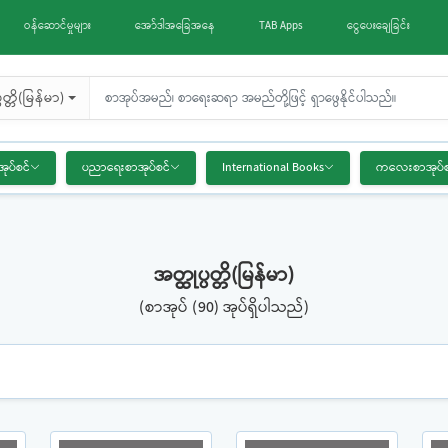
ဝန်ဆောင်မှုများ
အော်ဒါအခြေအနေ
TAB Apps
ငွေပေးချေခြင်း
ပတ္တိ(မြန်မာ)
အုပ်စင်
ပညာရေးစာအုပ်စင်
International Books
ကလေးစာအုပ်စ
အတ္ထုပ္ပတ္တိ(မြန်မာ)
(စာအုပ် (90) အုပ်ရှိပါသည်)