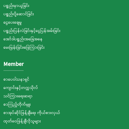
ပစ္စည်းမှာယူခြင်း
ပစ္စည်းပို့ဆောင်ခြင်း
ငွေပေးချေမှု
ပစ္စည်းပြန်လဲခြင်းနှင့်ငွေပြန်အမ်းခြင်း
အော်ဒါပစ္စည်းအခြေအနေ
မေးမြန်းခြင်း၊ဖြေကြားခြင်း
Member
စာပေဝါသနာရှင်
ကျောင်းနှင့်တက္ကသိုလ်
သင်ကြားရေးဆရာ
စာကြည့်တိုက်မှူး
စာအုပ်ဆိုင်ဖြန့်ချီရေး ကိုယ်စားလှယ်
ထုတ်ဝေဖြန့်ချီလိုသူများ