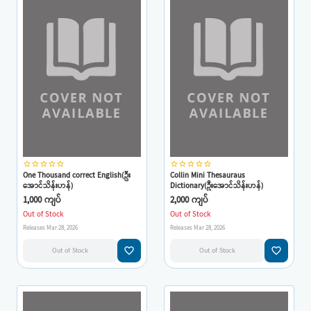
star_border
star_border
star_border
star_border
star_border
star_border
star_border
star_border
star_border
star_border
One Thousand correct English(ဦး
Collin Mini Thesauraus
အောင်သိန်းဟန်)
Dictionary(ဦးအောင်သိန်းဟန်)
1,000 ကျပ်
2,000 ကျပ်
Out of Stock
Out of Stock
Releases Mar 28, 2026
Releases Mar 28, 2026
favorite_border
favorite_border
Out of Stock
Out of Stock