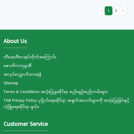
‹
1
2
›
About Us
တီအေဘီစာအုပ်တိုက်အကြောင်း
ဇောတိကကုမ္ပဏီ
အလုပ်လျှောက်ထားရန်
Sitemap
Terms & Conditions အသုံးပြုမှုဆိုင်ရာ စည်းမျဉ်းစည်းကမ်းများ
TAB Privacy Policy ပုဂ္ဂိုလ်ရေးဆိုင်ရာ အချက်အလက်များကို အသုံးပြုခြင်းနှင့်
လုံခြုံရေးဆိုင်ရာ မူဝါဒ
Customer Service