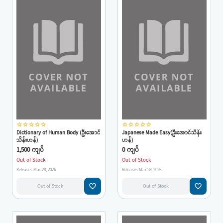
star_border
star_border
star_border
star_border
star_border
star_border
star_border
star_border
star_border
star_border
Dictionary of Human Body (ဦးအောင်
Japanese Made Easy(ဦးအောင်သိန်း
သိန်းဟန်)
ဟန်)
1,500 ကျပ်
0 ကျပ်
Out of Stock
Out of Stock
Releases Mar 28, 2026
Releases Mar 28, 2026
favorite_border
favorite_border
Out of Stock
Out of Stock