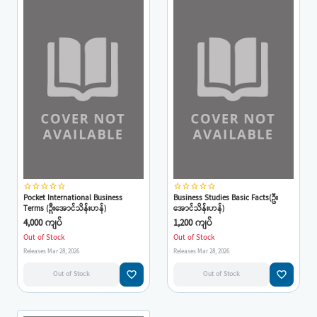
star_border
star_border
star_border
star_border
star_border
star_border
star_border
star_border
star_border
star_border
Pocket International Business
Business Studies Basic Facts(ဦး
Terms (ဦးအောင်သိန်းဟန်)
အောင်သိန်းဟန်)
4,000 ကျပ်
1,200 ကျပ်
Out of Stock
Out of Stock
Releases Mar 28, 2026
Releases Mar 28, 2026
favorite_border
favorite_border
Out of Stock
Out of Stock