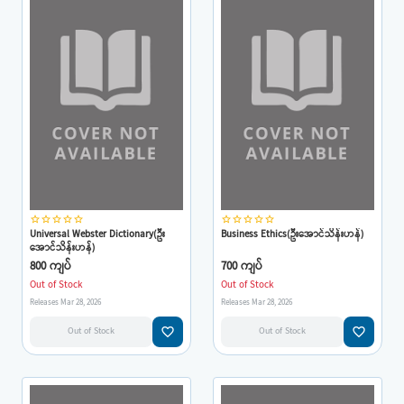
star_border
star_border
star_border
star_border
star_border
star_border
star_border
star_border
star_border
star_border
Universal Webster Dictionary(ဦး
Business Ethics(ဦးအောင်သိန်းဟန်)
အောင်သိန်းဟန်)
800 ကျပ်
700 ကျပ်
Out of Stock
Out of Stock
Releases Mar 28, 2026
Releases Mar 28, 2026
favorite_border
favorite_border
Out of Stock
Out of Stock