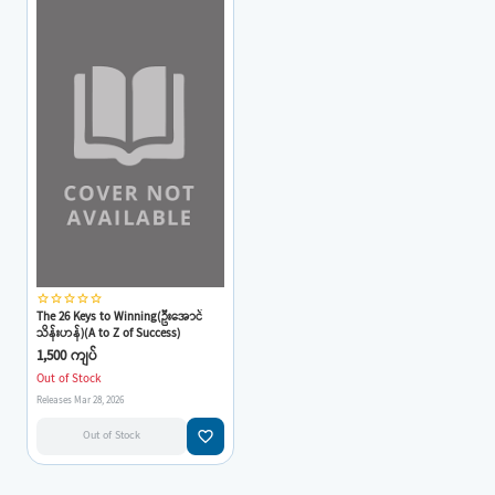
star_border
star_border
star_border
star_border
star_border
The 26 Keys to Winning(ဦးအောင်
သိန်းဟန်)(A to Z of Success)
1,500 ကျပ်
Out of Stock
Releases Mar 28, 2026
favorite_border
Out of Stock