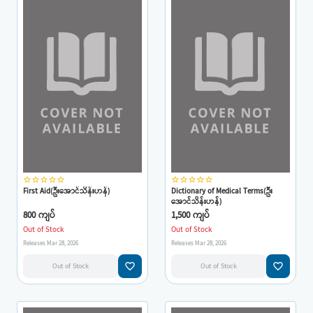
star_border
star_border
star_border
star_border
star_border
star_border
star_border
star_border
star_border
star_border
First Aid(ဦးအောင်သိန်းဟန်)
Dictionary of Medical Terms(ဦး
အောင်သိန်းဟန်)
800 ကျပ်
1,500 ကျပ်
Out of Stock
Out of Stock
Releases Mar 28, 2026
Releases Mar 28, 2026
favorite_border
favorite_border
Out of Stock
Out of Stock