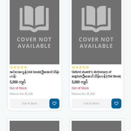
star_border
star_border
star_border
star_border
star_border
star_border
star_border
star_border
star_border
star_border
အင်းဝအလွန်(old book)(ဦးအောင်သိန်း
Oxford stuent's dictionary of
ဟန်)
english(ဦးအောင်သိန်းဟန်)(Old Book)
5,500 ကျပ်
5,000 ကျပ်
Out of Stock
Out of Stock
Releases Mar 28, 2026
Releases Mar 28, 2026
favorite_border
favorite_border
Out of Stock
Out of Stock