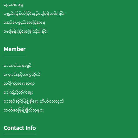
ငွေပေးချေမှု
ပစ္စည်းပြန်လဲခြင်းနှင့်ငွေပြန်အမ်းခြင်း
အော်ဒါပစ္စည်းအခြေအနေ
မေးမြန်းခြင်း၊ဖြေကြားခြင်း
Member
စာပေဝါသနာရှင်
ကျောင်းနှင့်တက္ကသိုလ်
သင်ကြားရေးဆရာ
စာကြည့်တိုက်မှူး
စာအုပ်ဆိုင်ဖြန့်ချီရေး ကိုယ်စားလှယ်
ထုတ်ဝေဖြန့်ချီလိုသူများ
Contact Info