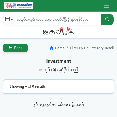
0
0
Back
Home
Filter By Gp Category Detail
home
Investment
(စာအုပ် (0) အုပ်ရှိပါသည်)
Showing – of 0 results
ဤကဏ္ဍတွင် စာအုပ်များ မရှိသေးပါ။