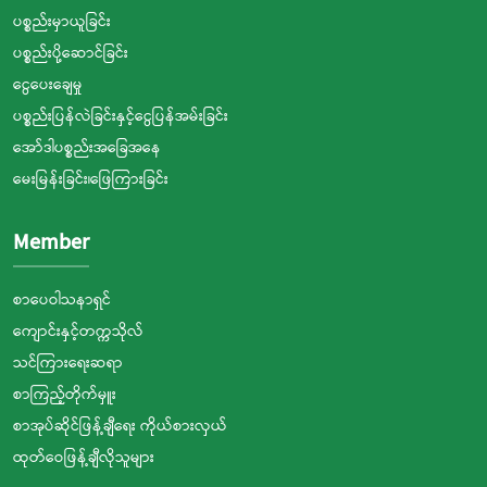
ပစ္စည်းမှာယူခြင်း
ပစ္စည်းပို့ဆောင်ခြင်း
ငွေပေးချေမှု
ပစ္စည်းပြန်လဲခြင်းနှင့်ငွေပြန်အမ်းခြင်း
အော်ဒါပစ္စည်းအခြေအနေ
မေးမြန်းခြင်း၊ဖြေကြားခြင်း
Member
စာပေဝါသနာရှင်
ကျောင်းနှင့်တက္ကသိုလ်
သင်ကြားရေးဆရာ
စာကြည့်တိုက်မှူး
စာအုပ်ဆိုင်ဖြန့်ချီရေး ကိုယ်စားလှယ်
ထုတ်ဝေဖြန့်ချီလိုသူများ