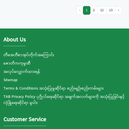
‹
1
2
12
13
›
About Us
တီအေဘီစာအုပ်တိုက်အကြောင်း
ဇောတိကကုမ္ပဏီ
အလုပ်လျှောက်ထားရန်
Sitemap
Terms & Conditions အသုံးပြုမှုဆိုင်ရာ စည်းမျဉ်းစည်းကမ်းများ
TAB Privacy Policy ပုဂ္ဂိုလ်ရေးဆိုင်ရာ အချက်အလက်များကို အသုံးပြုခြင်းနှင့်
လုံခြုံရေးဆိုင်ရာ မူဝါဒ
Customer Service