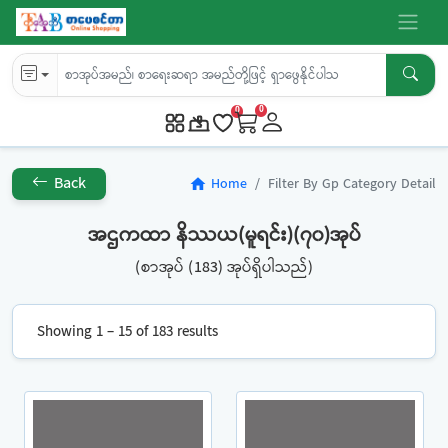
0
0
Back
Home
Filter By Gp Category Detail
home
အဌကထာ နိဿယ(မူရင်း)(၇၀)အုပ်
(စာအုပ် (183) အုပ်ရှိပါသည်)
Showing 1 – 15 of 183 results